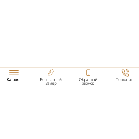
Каталог
Бесплатный
Обратный
Позвонить
Замер
звонок
ТОВАРЫ
Входные Двери
Нестандартные Деревянные Двери
Межкомнатные Двери