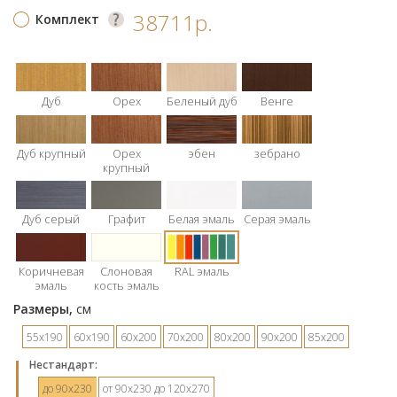
38711р.
Комплект
Дуб
Орех
Беленый дуб
Венге
Дуб крупный
Орех
эбен
зебрано
крупный
Дуб серый
Графит
Белая эмаль
Серая эмаль
Коричневая
Слоновая
RAL эмаль
эмаль
кость эмаль
Размеры,
см
55х190
60х190
60х200
70х200
80х200
90х200
85х200
Hестандарт:
до 90х230
от 90х230 до 120х270