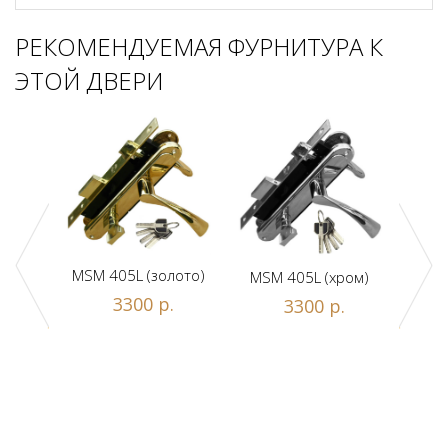
РЕКОМЕНДУЕМАЯ ФУРНИТУРА К
ЭТОЙ ДВЕРИ
MSM 405L (золото)
MSM 405L (хром)
DAM
ной
3300 р.
3300 р.
люч/
.