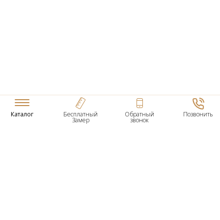
Каталог
Бесплатный
Обратный
Позвонить
Замер
звонок
ТОВАРЫ
Входные Двери
Нестандартные Деревянные Двери
Межкомнатные Двери
Двери По Вашим Размерам