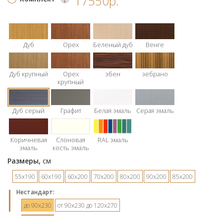
17550р.
Дуб
Орех
Беленый дуб
Венге
Дуб крупный
Орех
эбен
зебрано
крупный
Дуб серый
Графит
Белая эмаль
Серая эмаль
Коричневая
Слоновая
RAL эмаль
эмаль
кость эмаль
Размеры,
см
55х190
60х190
60х200
70х200
80х200
90х200
85х200
Hестандарт:
до 90х230
от 90х230 до 120х270