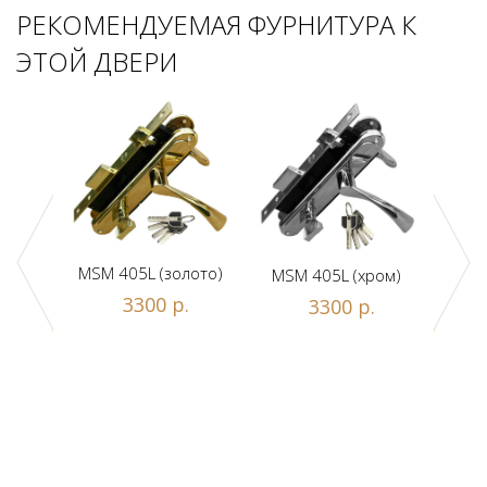
РЕКОМЕНДУЕМАЯ ФУРНИТУРА К
ЭТОЙ ДВЕРИ
MSM 405L (золото)
MSM 405L (хром)
DAM
ной
3300 р.
3300 р.
люч/
.