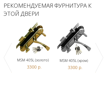
РЕКОМЕНДУЕМАЯ ФУРНИТУРА К
ЭТОЙ ДВЕРИ
MSM 405L (золото)
MSM 405L (хром)
DAM
ной
3300 р.
3300 р.
люч/
.