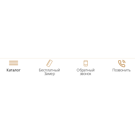
Каталог
Бесплатный
Обратный
Позвонить
Замер
звонок
ТОВАРЫ
Входные Двери
Нестандартные Деревянные Двери
Межкомнатные Двери
Двери По Вашим Размерам