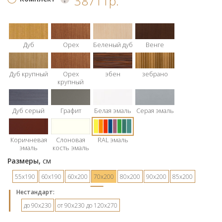
38711р.
Дуб
Орех
Беленый дуб
Венге
Дуб крупный
Орех
эбен
зебрано
крупный
Дуб серый
Графит
Белая эмаль
Серая эмаль
Коричневая
Слоновая
RAL эмаль
эмаль
кость эмаль
Размеры,
см
55х190
60х190
60х200
70х200
80х200
90х200
85х200
Hестандарт:
до 90х230
от 90х230 до 120х270