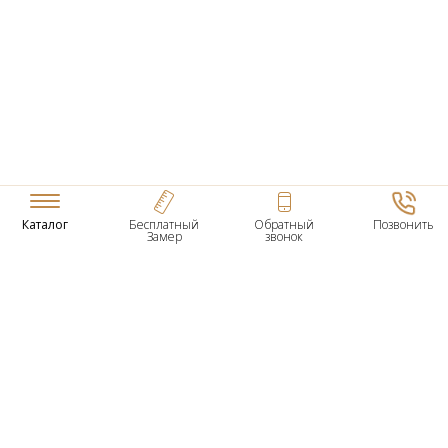
Каталог
Бесплатный
Обратный
Позвонить
Замер
звонок
ТОВАРЫ
Входные Двери
Нестандартные Деревянные Двери
Межкомнатные Двери
Двери По Вашим Размерам
Межкомнатные Арки