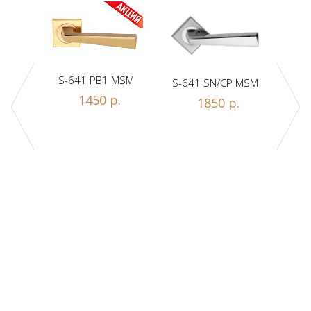
S-641 PB1 MSM
S-641 SN/CP MSM
S-
1450 р.
1850 р.
Z1-A
.