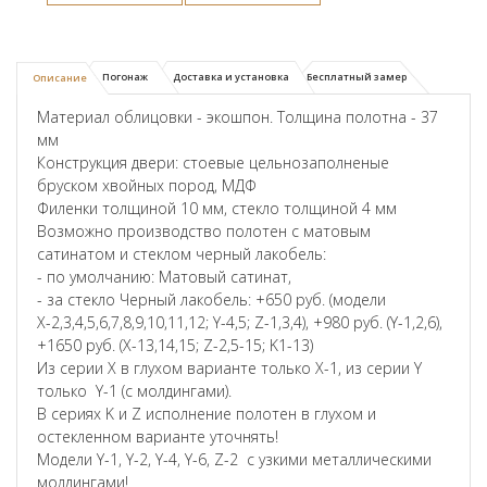
Погонаж
Доставка и установка
Бесплатный замер
Описание
Материал облицовки - экошпон. Толщина полотна - 37
мм
Конструкция двери: стоевые цельнозаполненые
бруском хвойных пород, МДФ
Филенки толщиной 10 мм, стекло толщиной 4 мм
Возможно производство полотен с матовым
сатинатом и стеклом черный лакобель:
- по умолчанию: Матовый сатинат,
- за стекло Черный лакобель: +650 руб. (модели
Х-2,3,4,5,6,7,8,9,10,11,12; Y-4,5; Z-1,3,4), +980 руб. (Y-1,2,6),
+1650 руб. (X-13,14,15; Z-2,5-15; K1-13)
Из серии X в глухом варианте только X-1, из серии Y
только Y-1 (с молдингами).
В сериях K и Z исполнение полотен в глухом и
остекленном варианте уточнять!
Модели Y-1, Y-2, Y-4, Y-6, Z-2 с узкими металлическими
молдингами!