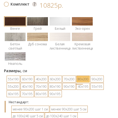
10825р.
Комплект
Венге
Грей
Белый
Эко-орех
Бетон
Дуб сонома
Белая
Кремовая
светлый
лиственница
лиственница
Неаполь
Размеры,
см
55х190
60х190
40х200
60х200
70х200
80х200
90х200
55х200
40х190
70х190
80х190
90х190
40х195
55х195
60х195
70х195
80х195
90х195
Hестандарт:
менее 90х200 шаг 1 см
менее 90х200 шаг 5 см
до 100х240 шаг 5 см
до 100х240 шаг 1 см