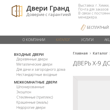
Выставка: г. Химки,
Двери Гранд
Почта для заказо
В связи с постоян
Доверие с гарантией
менеджера.
БЕСПЛАТНЫЙ
О КОМПАНИИ
КАТАЛОГ
УСЛУГИ
АК
Главная
Каталог
ВХОДНЫЕ ДВЕРИ
Деревянные двери
ДВЕРЬ X-9 Д
Металлические двери
Для дачи и загородного дома
Нестандартные входные
МЕЖКОМНАТНЫЕ ДВЕРИ
Шпонированные
Экошпон
Стеклянные (триплекс)
Крашенные (эмаль)
Недорогие двери