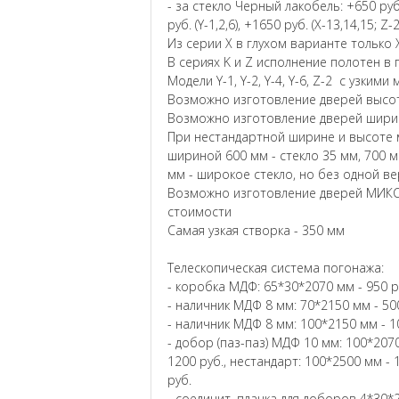
- за стекло Черный лакобель: +650 руб. (
руб. (Y-1,2,6), +1650 руб. (X-13,14,15; Z-
Из серии X в глухом варианте только X
В сериях K и Z исполнение полотен в 
Модели Y-1, Y-2, Y-4, Y-6, Z-2 с узким
Возможно изготовление дверей высот
Возможно изготовление дверей ширин
При нестандартной ширине и высоте м
шириной 600 мм - стекло 35 мм, 700 м
мм - широкое стекло, но без одной в
Возможно изготовление дверей МИКС
стоимости
Самая узкая створка - 350 мм
Телескопическая система погонажа:
- коробка МДФ: 65*30*2070 мм - 950 р
- наличник МДФ 8 мм: 70*2150 мм - 500
- наличник МДФ 8 мм: 100*2150 мм - 1
- добор (паз-паз) МДФ 10 мм: 100*2070
1200 руб., нестандарт: 100*2500 мм - 
руб.
- соединит. планка для доборов 4*30*2