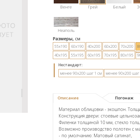
Венге
Грей
Белый
Э
Неаполь
Размеры,
см
55х190
60х190
40х200
60х200
70х200
8
40х195
55х195
60х195
70х195
80х195
9
Hестандарт:
менее 90х200 шаг 1 см
менее 90х200 шаг 
Описание
Погонаж
Материал облицовки - экошпон. Толщи
Конструкция двери: стоевые цельноз
Филенки толщиной 10 мм, стекло тол
Возможно производство полотен с ма
- по умолчанию: Матовый сатинат,