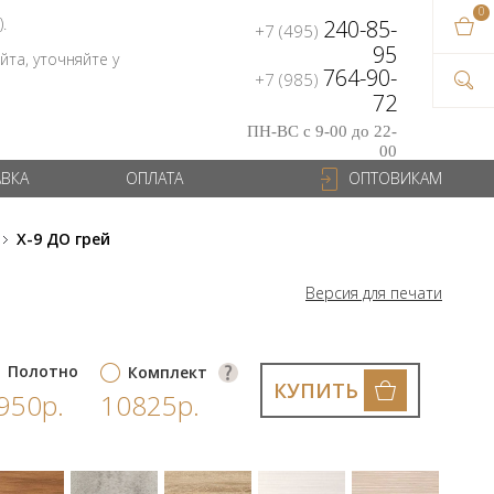
0
В ваш
).
240-85-
+7 (495)
на сум
95
та, уточняйте у
764-90-
+7 (985)
72
ПН-ВС с 9-00 до 22-
00
АВКА
ОПЛАТА
ОПТОВИКАМ
X-9 ДО грей
Версия для печати
Полотно
Комплект
КУПИТЬ
950р.
10825р.