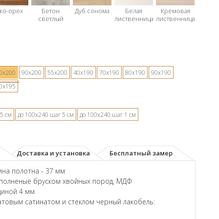
ко-орех
Бетон
Дуб сонома
Белая
Кремовая
светлый
лиственница
лиственница
0х200
90х200
55х200
40х190
70х190
80х190
90х190
0х195
5 см
до 100х240 шаг 5 см
до 100х240 шаг 1 см
Доставка и установка
Бесплатный замер
на полотна - 37 мм
аполненые бруском хвойных пород, МДФ
щиной 4 мм
товым сатинатом и стеклом черный лакобель: