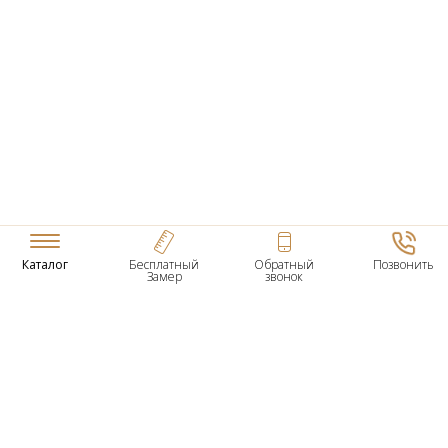
Каталог
Бесплатный
Обратный
Позвонить
Замер
звонок
ТОВАРЫ
Входные Двери
Нестандартные Деревянные Двери
Межкомнатные Двери