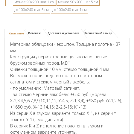
менее 90х200 шаг 1 см
менее 90х200 шаг 5 см
до 100х240 шаг 5 см
до 100х240 шаг 1 см
Погонаж
Доставка и установка
Бесплатный замер
Описание
Материал облицовки - экошпон. Толщина полотна - 37
мм
Конструкция двери: стоевые цельнозаполненые
бруском хвойных пород, МДФ
Филенки толщиной 10 мм, стекло толщиной 4 мм
Возможно производство полотен с матовым
сатинатом и стеклом черный лакобель:
- по умолчанию: Матовый сатинат,
- за стекло Черный лакобель: +650 руб. (модели
Х-2,3,4,5,6,7,8,9,10,11,12; Y-4,5; Z-1,3,4), +980 руб. (Y-1,2,6),
+1650 руб. (X-13,14,15; Z-2,5-15; K1-13)
Из серии X в глухом варианте только X-1, из серии Y
только Y-1 (с молдингами).
В сериях K и Z исполнение полотен в глухом и
остекленном варианте уточнять!