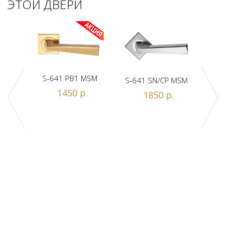
ЭТОЙ ДВЕРИ
S-641 PB1 MSM
S-641 SN/CP MSM
S-
1450 р.
1850 р.
Z1-A
.