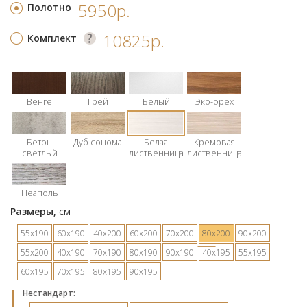
5950р.
Полотно
10825р.
Комплект
Венге
Грей
Белый
Эко-орех
Бетон
Дуб сонома
Белая
Кремовая
светлый
лиственница
лиственница
Неаполь
Размеры,
см
55х190
60х190
40х200
60х200
70х200
80х200
90х200
55х200
40х190
70х190
80х190
90х190
40х195
55х195
60х195
70х195
80х195
90х195
Hестандарт: