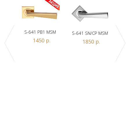
S-641 PB1 MSM
S-641 SN/CP MSM
S-
1450 р.
1850 р.
Z1-A
.