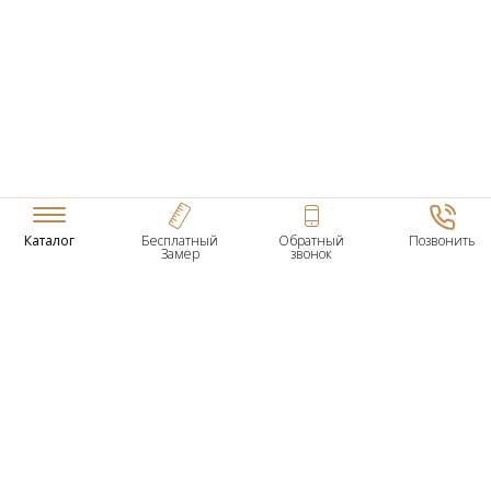
Каталог
Бесплатный
Обратный
Позвонить
Замер
звонок
ТОВАРЫ
Входные Двери
Нестандартные Деревянные Двери
Межкомнатные Двери
Двери По Вашим Размерам
Межкомнатные Арки