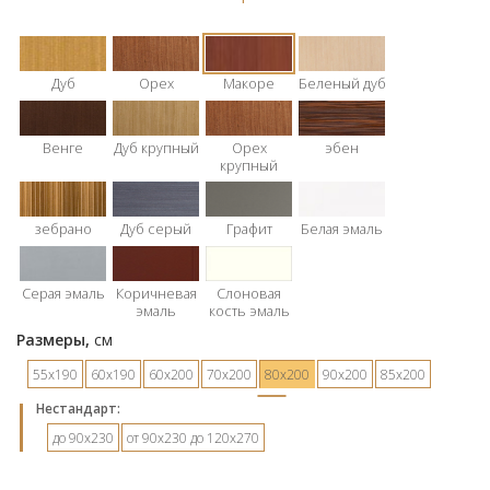
Дуб
Орех
Макоре
Беленый дуб
Венге
Дуб крупный
Орех
эбен
крупный
зебрано
Дуб серый
Графит
Белая эмаль
Серая эмаль
Коричневая
Слоновая
эмаль
кость эмаль
Размеры,
см
55х190
60х190
60х200
70х200
80х200
90х200
85х200
Hестандарт:
до 90х230
от 90х230 до 120х270