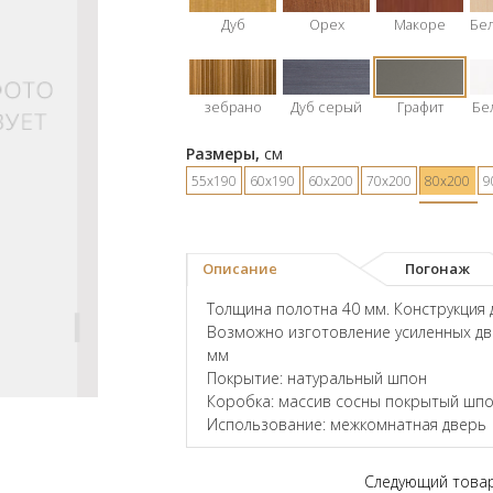
Дуб
Орех
Макоре
Бе
зебрано
Дуб серый
Графит
Бе
Размеры,
см
55х190
60х190
60х200
70х200
80х200
9
Описание
Погонаж
Толщина полотна 40 мм. Конструкция 
Возможно изготовление усиленных дв
мм
Покрытие: натуральный шпон
Коробка: массив сосны покрытый шпо
Использование: межкомнатная дверь
Следующий това