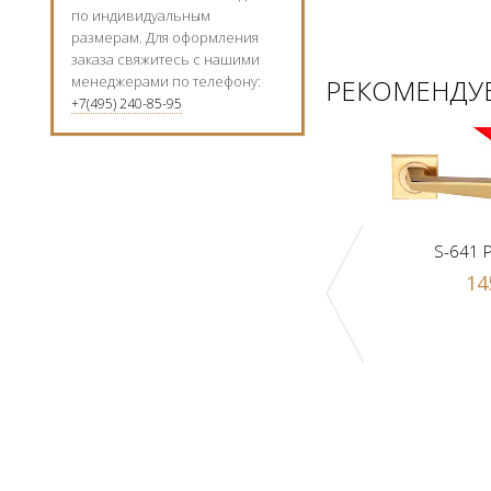
по индивидуальным
размерам. Для оформления
заказа свяжитесь с нашими
менеджерами по телефону:
РЕКОМЕНДУЕ
+7(495) 240-85-95
S-641 
14
Ручка-шарик Z1-A PB
к Z1-A SN
1000 р.
 р.