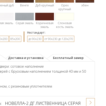
леный дуб
Венге
Дуб крупный
Орех
эбен
крупный
лая эмаль
Серая эмаль
Коричневая
Слоновая
эмаль
кость эмаль
Hестандарт:
0х200
85х200
до 90х230
от 90х230 до 120х270
Доставка и установка
Бесплатный замер
двери: сотовое наполнение
ерей с брусковым наполнением толщиной 40 мм и 50
ном, с резиновым уплотнителем
НОВЕЛЛА-2 ДГ ЛИСТВЕННИЦА СЕРАЯ
р: