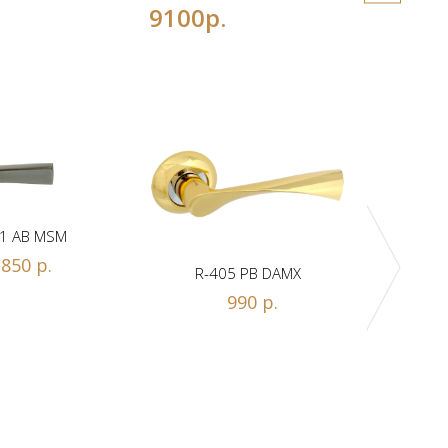
9100р.
1 AB MSM
850 р.
R-405 PB DAMX
R-
990 р.