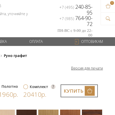
0
В ваш
).
240-85-
+7 (495)
на сум
95
та, уточняйте у
764-90-
+7 (985)
72
ПН-ВС с 9-00 до 22-
00
АВКА
ОПЛАТА
ОПТОВИКАМ
Руно графит
Версия для печати
Полотно
Комплект
КУПИТЬ
1960р.
20410р.