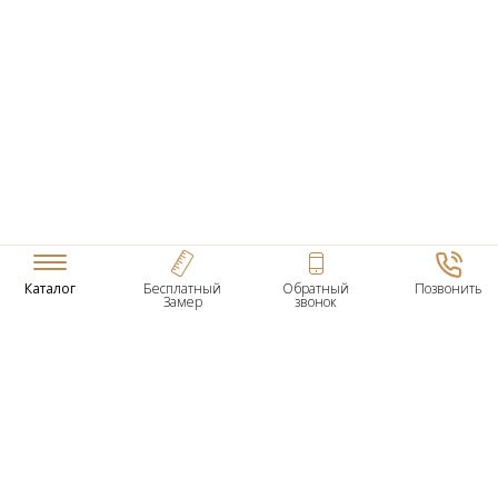
Каталог
Бесплатный
Обратный
Позвонить
Замер
звонок
ТОВАРЫ
Входные Двери
Нестандартные Деревянные Двери
Межкомнатные Двери