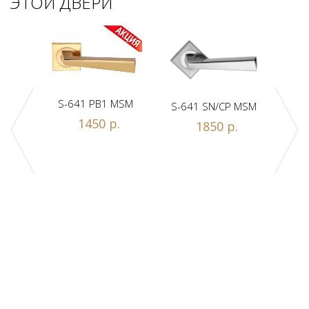
ЭТОЙ ДВЕРИ
S-641 PB1 MSM
S-641 SN/CP MSM
S-
1450 р.
1850 р.
Z1-A
.