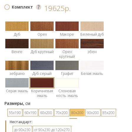
19625р.
Комплект
Дуб
Орех
Макоре
Беленый дуб
Венге
Дуб крупный
Орех
эбен
крупный
зебрано
Дуб серый
Графит
Белая эмаль
Серая эмаль
Коричневая
Слоновая
эмаль
кость эмаль
Размеры,
см
55х190
60х190
60х200
70х200
80х200
90х200
85х200
Hестандарт:
до 90х230
от 90х230 до 120х270