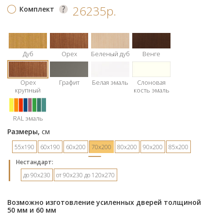
26235р.
Комплект
Дуб
Орех
Беленый дуб
Венге
Орех
Графит
Белая эмаль
Слоновая
крупный
кость эмаль
RAL эмаль
Размеры,
см
55х190
60х190
60х200
70х200
80х200
90х200
85х200
Hестандарт:
до 90х230
от 90х230 до 120х270
Возможно изготовление усиленных дверей толщиной
50 мм и 60 мм