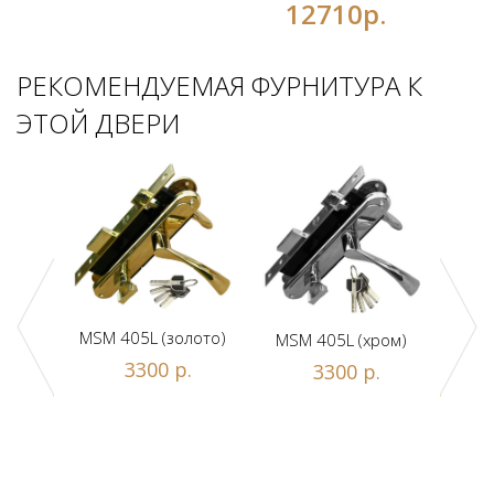
12710р.
РЕКОМЕНДУЕМАЯ ФУРНИТУРА К
ЭТОЙ ДВЕРИ
MSM 405L (золото)
MSM 405L (хром)
DAM
ной
3300 р.
3300 р.
люч/
.