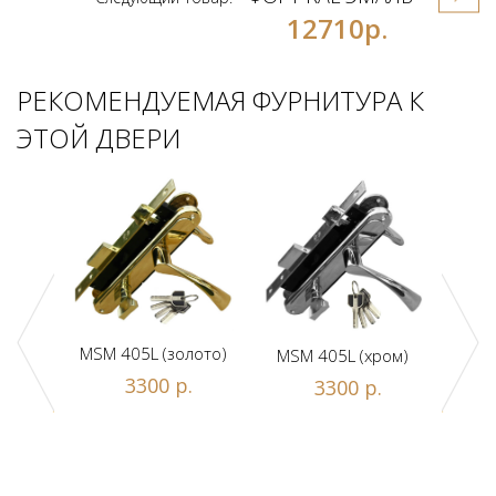
12710р.
РЕКОМЕНДУЕМАЯ ФУРНИТУРА К
ЭТОЙ ДВЕРИ
MSM 405L (золото)
MSM 405L (хром)
DAM
ной
3300 р.
3300 р.
люч/
.