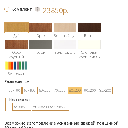
23850р.
Комплект
Дуб
Орех
Беленый дуб
Венге
Орех
Графит
Белая эмаль
Слоновая
крупный
кость эмаль
RAL эмаль
Размеры,
см
55х190
60х190
60х200
70х200
80х200
90х200
85х200
Hестандарт:
до 90х230
от 90х230 до 120х270
Возможно изготовление усиленных дверей толщиной
50 мм и 60 мм