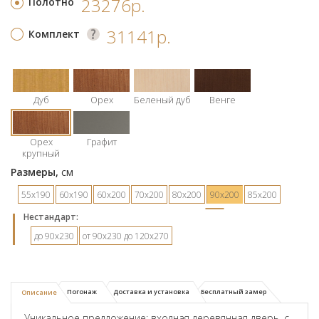
23276р.
Полотно
31141р.
Комплект
Дуб
Орех
Беленый дуб
Венге
Орех
Графит
крупный
Размеры,
см
55х190
60х190
60х200
70х200
80х200
90х200
85х200
Hестандарт:
до 90х230
от 90х230 до 120х270
Погонаж
Доставка и установка
Бесплатный замер
Описание
Уникальное предложение: входная деревянная дверь, с