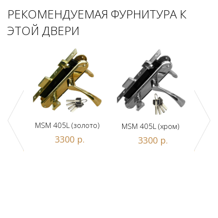
РЕКОМЕНДУЕМАЯ ФУРНИТУРА К
ЭТОЙ ДВЕРИ
MSM 405L (золото)
MSM 405L (хром)
DAM
ной
3300 р.
3300 р.
люч/
.