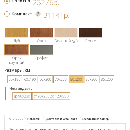
23276р.
Полотно
31141р.
Комплект
Дуб
Орех
Беленый дуб
Венге
Орех
Графит
крупный
Размеры,
см
55х190
60х190
60х200
70х200
80х200
90х200
85х200
Hестандарт:
до 90х230
от 90х230 до 120х270
Погонаж
Доставка и установка
Бесплатный замер
Описание
Уникальное предложение: входная деревянная дверь, с