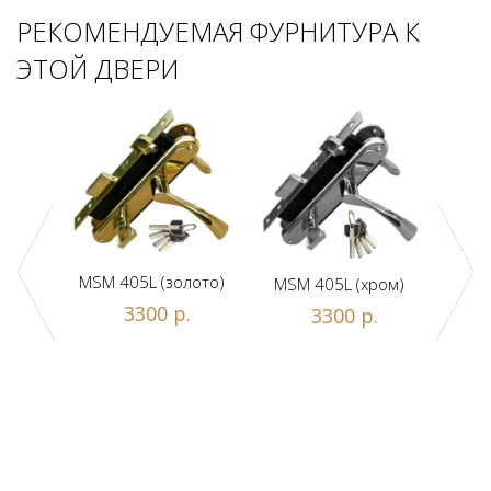
РЕКОМЕНДУЕМАЯ ФУРНИТУРА К
ЭТОЙ ДВЕРИ
MSM 405L (золото)
MSM 405L (хром)
DAM
ной
3300 р.
3300 р.
люч/
.