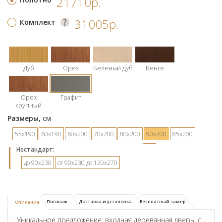
21710р.
31005р.
Комплект
Дуб
Орех
Беленый дуб
Венге
Орех
Графит
крупный
Размеры,
см
55х190
60х190
60х200
70х200
80х200
90х200
85х200
Hестандарт:
до 90х230
от 90х230 до 120х270
Погонаж
Доставка и установка
Бесплатный замер
Описание
Уникальное предложение: входная деревянная дверь, с