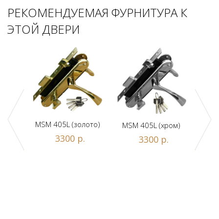
РЕКОМЕНДУЕМАЯ ФУРНИТУРА К
ЭТОЙ ДВЕРИ
MSM 405L (золото)
MSM 405L (хром)
DAM
ной
3300 р.
3300 р.
люч/
.