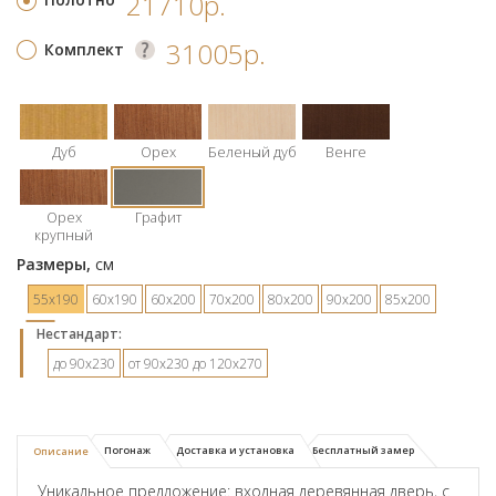
21710р.
31005р.
Комплект
Дуб
Орех
Беленый дуб
Венге
Орех
Графит
крупный
Размеры,
см
55х190
60х190
60х200
70х200
80х200
90х200
85х200
Hестандарт:
до 90х230
от 90х230 до 120х270
Погонаж
Доставка и установка
Бесплатный замер
Описание
Уникальное предложение: входная деревянная дверь, с