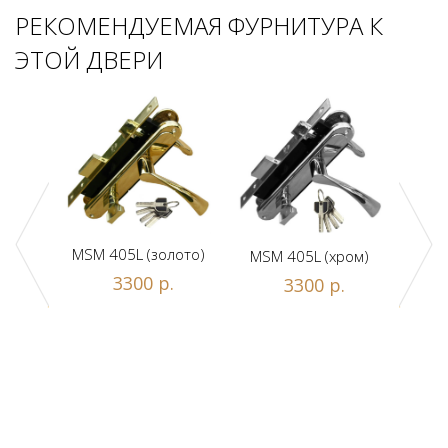
РЕКОМЕНДУЕМАЯ ФУРНИТУРА К
ЭТОЙ ДВЕРИ
MSM 405L (золото)
MSM 405L (хром)
DAM
ной
3300 р.
3300 р.
люч/
.