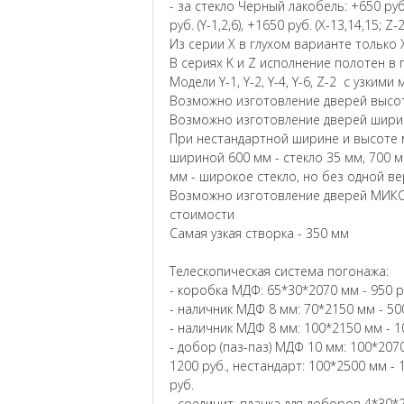
- за стекло Черный лакобель: +650 руб. (
руб. (Y-1,2,6), +1650 руб. (X-13,14,15; Z-
Из серии X в глухом варианте только X
В сериях K и Z исполнение полотен в 
Модели Y-1, Y-2, Y-4, Y-6, Z-2 с узким
Возможно изготовление дверей высот
Возможно изготовление дверей ширин
При нестандартной ширине и высоте м
шириной 600 мм - стекло 35 мм, 700 м
мм - широкое стекло, но без одной в
Возможно изготовление дверей МИКС
стоимости
Самая узкая створка - 350 мм
Телескопическая система погонажа:
- коробка МДФ: 65*30*2070 мм - 950 р
- наличник МДФ 8 мм: 70*2150 мм - 500
- наличник МДФ 8 мм: 100*2150 мм - 1
- добор (паз-паз) МДФ 10 мм: 100*2070
1200 руб., нестандарт: 100*2500 мм - 
руб.
- соединит. планка для доборов 4*30*2