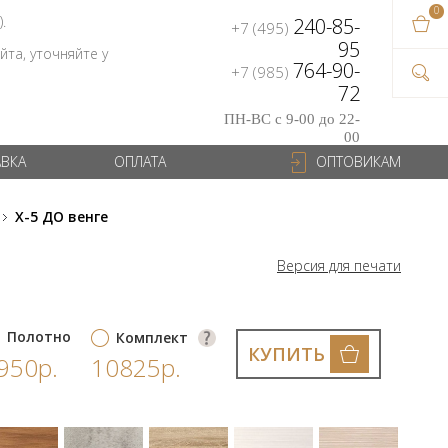
0
В ваш
).
240-85-
+7 (495)
на сум
95
та, уточняйте у
764-90-
+7 (985)
72
ПН-ВС с 9-00 до 22-
00
АВКА
ОПЛАТА
ОПТОВИКАМ
X-5 ДО венге
Версия для печати
Полотно
Комплект
КУПИТЬ
950р.
10825р.