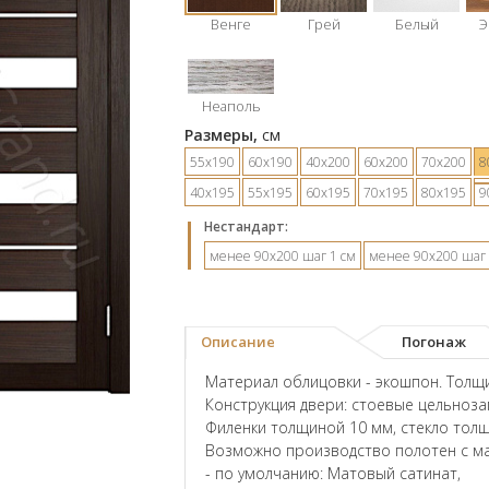
Венге
Грей
Белый
Э
Неаполь
Размеры,
см
55х190
60х190
40х200
60х200
70х200
8
40х195
55х195
60х195
70х195
80х195
9
Hестандарт:
менее 90х200 шаг 1 см
менее 90х200 шаг 
Описание
Погонаж
Материал облицовки - экошпон. Толщи
Конструкция двери: стоевые цельноз
Филенки толщиной 10 мм, стекло тол
Возможно производство полотен с ма
- по умолчанию: Матовый сатинат,