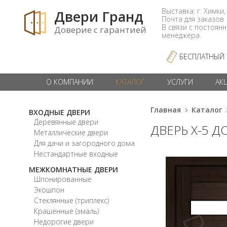
Выставка: г. Химки,
Двери Гранд
Почта для заказо
В связи с постоян
Доверие с гарантией
менеджера.
БЕСПЛАТНЫЙ
О КОМПАНИИ
КАТАЛОГ
УСЛУГИ
АК
Главная
Каталог
ВХОДНЫЕ ДВЕРИ
Деревянные двери
ДВЕРЬ X-5 Д
Металлические двери
Для дачи и загородного дома
Нестандартные входные
МЕЖКОМНАТНЫЕ ДВЕРИ
Шпонированные
Экошпон
Стеклянные (триплекс)
Крашенные (эмаль)
Недорогие двери