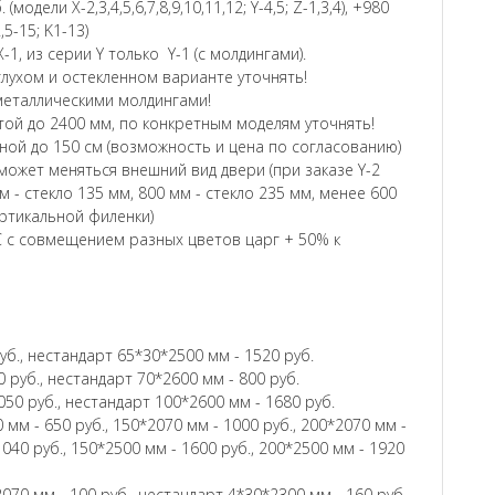
модели Х-2,3,4,5,6,7,8,9,10,11,12; Y-4,5; Z-1,3,4), +980
2,5-15; K1-13)
-1, из серии Y только Y-1 (с молдингами).
глухом и остекленном варианте уточнять!
и металлическими молдингами!
ой до 2400 мм, по конкретным моделям уточнять!
ой до 150 см (возможность и цена по согласованию)
ожет меняться внешний вид двери (при заказе Y-2
м - стекло 135 мм, 800 мм - стекло 235 мм, менее 600
ертикальной филенки)
 с совмещением разных цветов царг + 50% к
уб., нестандарт 65*30*2500 мм - 1520 руб.
 руб., нестандарт 70*2600 мм - 800 руб.
050 руб., нестандарт 100*2600 мм - 1680 руб.
 мм - 650 руб., 150*2070 мм - 1000 руб., 200*2070 мм -
1040 руб., 150*2500 мм - 1600 руб., 200*2500 мм - 1920
070 мм - 100 руб., нестандарт 4*30*2300 мм - 160 руб.