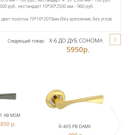
600 руб., нестандарт 10*30*2500 мм - 960 руб.
вет полотна 70*16*2070мм (без крепления, без углов
X-6 ДО ДУБ СОНОМА
Следующий товар:
5950р.
1 AB MSM
850 р.
R-405 PB DAMX
R-
990 р.