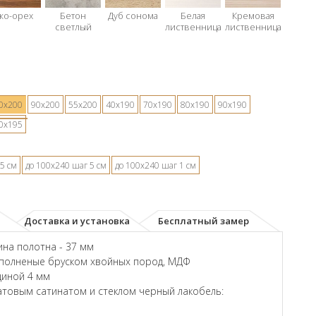
ко-орех
Бетон
Дуб сонома
Белая
Кремовая
светлый
лиственница
лиственница
0х200
90х200
55х200
40х190
70х190
80х190
90х190
0х195
5 см
до 100х240 шаг 5 см
до 100х240 шаг 1 см
Доставка и установка
Бесплатный замер
на полотна - 37 мм
аполненые бруском хвойных пород, МДФ
щиной 4 мм
товым сатинатом и стеклом черный лакобель: