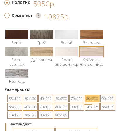
5950р.
Полотно
10825р.
Комплект
Венге
Грей
Белый
Эко-орех
Бетон
Дуб сонома
Белая
Кремовая
светлый
лиственница
лиственница
Неаполь
Размеры,
см
55х190
60х190
40х200
60х200
70х200
80х200
90х200
55х200
40х190
70х190
80х190
90х190
40х195
55х195
60х195
70х195
80х195
90х195
Hестандарт: