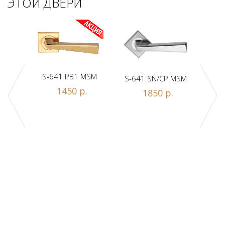
ЭТОЙ ДВЕРИ
S-641 PB1 MSM
S-641 SN/CP MSM
S-
Z1-A
1450 р.
1850 р.
.