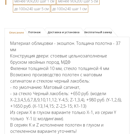
менее 90х200 шаг 1 см
менее 90х200 шаг 5 см
до 100х240 шаг 5 см
до 100х240 шаг 1 см
Погонаж
Доставка и установка
Бесплатный замер
Описание
Материал облицовки - экошпон. Толщина полотна - 37
мм
Конструкция двери: стоевые цельнозаполненые
бруском хвойных пород, МДФ
Филенки толщиной 10 мм, стекло толщиной 4 мм
Возможно производство полотен с матовым
сатинатом и стеклом черный лакобель:
- по умолчанию: Матовый сатинат,
- за стекло Черный лакобель: +650 руб. (модели
Х-2,3,4,5,6,7,8,9,10,11,12; Y-4,5; Z-1,3,4), +980 руб. (Y-1,2,6),
+1650 руб. (X-13,14,15; Z-2,5-15; K1-13)
Из серии X в глухом варианте только X-1, из серии Y
только Y-1 (с молдингами).
В сериях K и Z исполнение полотен в глухом и
остекленном варианте уточнять!