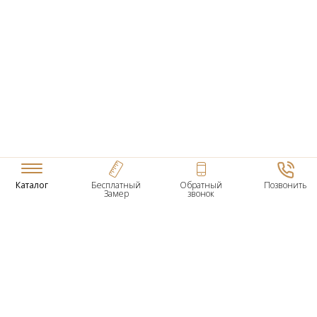
Каталог
Бесплатный
Обратный
Позвонить
Замер
звонок
ТОВАРЫ
Входные Двери
Нестандартные Деревянные Двери
Межкомнатные Двери