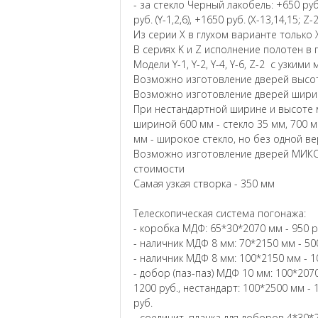
- за стекло Черный лакобель: +650 руб. (
руб. (Y-1,2,6), +1650 руб. (X-13,14,15; Z-
Из серии X в глухом варианте только X
В сериях K и Z исполнение полотен в 
Модели Y-1, Y-2, Y-4, Y-6, Z-2 с узким
Возможно изготовление дверей высот
Возможно изготовление дверей ширин
При нестандартной ширине и высоте м
шириной 600 мм - стекло 35 мм, 700 м
мм - широкое стекло, но без одной в
Возможно изготовление дверей МИКС
стоимости
Самая узкая створка - 350 мм
Телескопическая система погонажа:
- коробка МДФ: 65*30*2070 мм - 950 р
- наличник МДФ 8 мм: 70*2150 мм - 500
- наличник МДФ 8 мм: 100*2150 мм - 1
- добор (паз-паз) МДФ 10 мм: 100*2070
1200 руб., нестандарт: 100*2500 мм - 
руб.
- соединит. планка для доборов 4*30*2