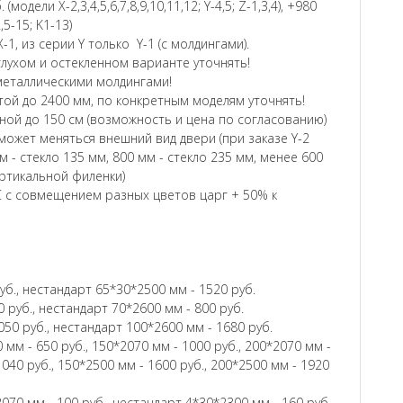
модели Х-2,3,4,5,6,7,8,9,10,11,12; Y-4,5; Z-1,3,4), +980
2,5-15; K1-13)
-1, из серии Y только Y-1 (с молдингами).
глухом и остекленном варианте уточнять!
и металлическими молдингами!
ой до 2400 мм, по конкретным моделям уточнять!
ой до 150 см (возможность и цена по согласованию)
ожет меняться внешний вид двери (при заказе Y-2
м - стекло 135 мм, 800 мм - стекло 235 мм, менее 600
ертикальной филенки)
 с совмещением разных цветов царг + 50% к
уб., нестандарт 65*30*2500 мм - 1520 руб.
 руб., нестандарт 70*2600 мм - 800 руб.
050 руб., нестандарт 100*2600 мм - 1680 руб.
 мм - 650 руб., 150*2070 мм - 1000 руб., 200*2070 мм -
1040 руб., 150*2500 мм - 1600 руб., 200*2500 мм - 1920
070 мм - 100 руб., нестандарт 4*30*2300 мм - 160 руб.