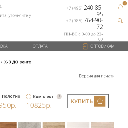
0
В ваш
).
240-85-
+7 (495)
на сум
95
та, уточняйте у
764-90-
+7 (985)
72
ПН-ВС с 9-00 до 22-
00
АВКА
ОПЛАТА
ОПТОВИКАМ
X-3 ДО венге
Версия для печати
Полотно
Комплект
КУПИТЬ
950р.
10825р.