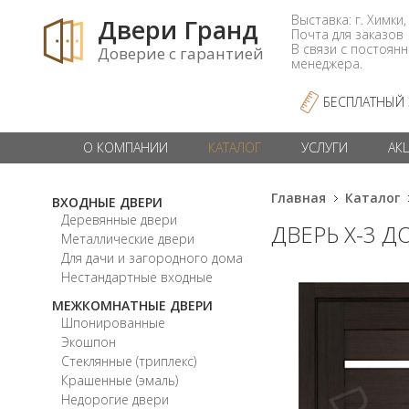
Выставка: г. Химки,
Двери Гранд
Почта для заказо
В связи с постоян
Доверие с гарантией
менеджера.
БЕСПЛАТНЫЙ
О КОМПАНИИ
КАТАЛОГ
УСЛУГИ
АК
Главная
Каталог
ВХОДНЫЕ ДВЕРИ
Деревянные двери
ДВЕРЬ X-3 Д
Металлические двери
Для дачи и загородного дома
Нестандартные входные
МЕЖКОМНАТНЫЕ ДВЕРИ
Шпонированные
Экошпон
Стеклянные (триплекс)
Крашенные (эмаль)
Недорогие двери