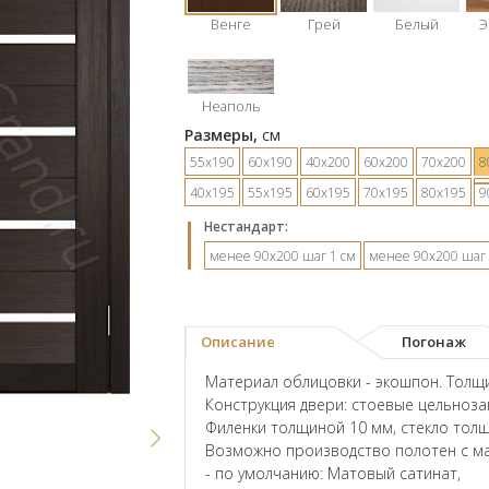
Венге
Грей
Белый
Э
Неаполь
Размеры,
см
55х190
60х190
40х200
60х200
70х200
8
40х195
55х195
60х195
70х195
80х195
9
Hестандарт:
менее 90х200 шаг 1 см
менее 90х200 шаг 
Описание
Погонаж
Материал облицовки - экошпон. Толщи
Конструкция двери: стоевые цельноз
Филенки толщиной 10 мм, стекло тол
Возможно производство полотен с ма
- по умолчанию: Матовый сатинат,