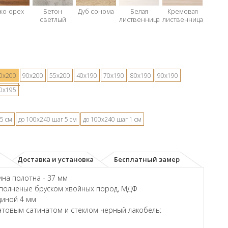
ко-орех
Бетон
Дуб сонома
Белая
Кремовая
светлый
лиственница
лиственница
0х200
90х200
55х200
40х190
70х190
80х190
90х190
0х195
5 см
до 100х240 шаг 5 см
до 100х240 шаг 1 см
Доставка и установка
Бесплатный замер
на полотна - 37 мм
аполненые бруском хвойных пород, МДФ
щиной 4 мм
товым сатинатом и стеклом черный лакобель: