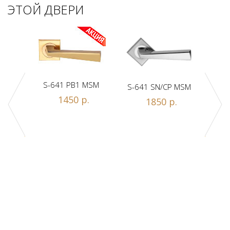
ЭТОЙ ДВЕРИ
S-641 PB1 MSM
S-641 SN/CP MSM
S-
1450 р.
1850 р.
Z1-A
.