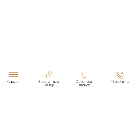
Каталог
Бесплатный
Обратный
Позвонить
Замер
звонок
ТОВАРЫ
Входные Двери
Нестандартные Деревянные Двери
Межкомнатные Двери