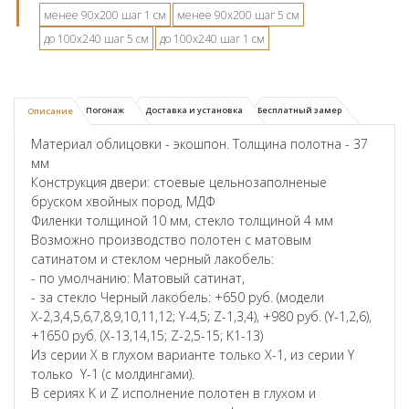
менее 90х200 шаг 1 см
менее 90х200 шаг 5 см
до 100х240 шаг 5 см
до 100х240 шаг 1 см
Погонаж
Доставка и установка
Бесплатный замер
Описание
Материал облицовки - экошпон. Толщина полотна - 37
мм
Конструкция двери: стоевые цельнозаполненые
бруском хвойных пород, МДФ
Филенки толщиной 10 мм, стекло толщиной 4 мм
Возможно производство полотен с матовым
сатинатом и стеклом черный лакобель:
- по умолчанию: Матовый сатинат,
- за стекло Черный лакобель: +650 руб. (модели
Х-2,3,4,5,6,7,8,9,10,11,12; Y-4,5; Z-1,3,4), +980 руб. (Y-1,2,6),
+1650 руб. (X-13,14,15; Z-2,5-15; K1-13)
Из серии X в глухом варианте только X-1, из серии Y
только Y-1 (с молдингами).
В сериях K и Z исполнение полотен в глухом и