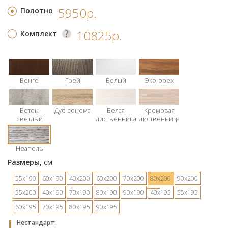
5950р.
Полотно
10825р.
Комплект
Венге
Грей
Белый
Эко-орех
Бетон
Дуб сонома
Белая
Кремовая
светлый
лиственница
лиственница
Неаполь
Размеры,
см
55х190
60х190
40х200
60х200
70х200
80х200
90х200
55х200
40х190
70х190
80х190
90х190
40х195
55х195
60х195
70х195
80х195
90х195
Hестандарт: