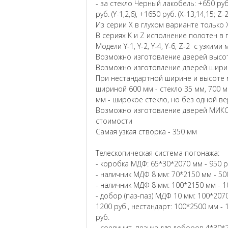
- за стекло Черный лакобель: +650 руб. (
руб. (Y-1,2,6), +1650 руб. (X-13,14,15; Z-
Из серии X в глухом варианте только X
В сериях K и Z исполнение полотен в 
Модели Y-1, Y-2, Y-4, Y-6, Z-2 с узким
Возможно изготовление дверей высот
Возможно изготовление дверей ширин
При нестандартной ширине и высоте м
шириной 600 мм - стекло 35 мм, 700 м
мм - широкое стекло, но без одной в
Возможно изготовление дверей МИКС
стоимости
Самая узкая створка - 350 мм
Телескопическая система погонажа:
- коробка МДФ: 65*30*2070 мм - 950 р
- наличник МДФ 8 мм: 70*2150 мм - 500
- наличник МДФ 8 мм: 100*2150 мм - 1
- добор (паз-паз) МДФ 10 мм: 100*2070
1200 руб., нестандарт: 100*2500 мм - 
руб.
- соединит. планка для доборов 4*30*2