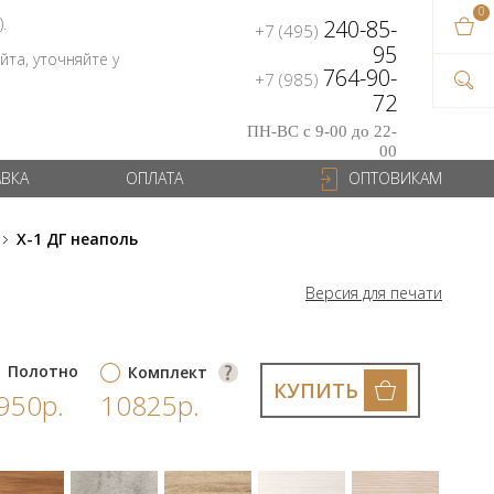
0
В ваш
).
240-85-
+7 (495)
на сум
95
та, уточняйте у
764-90-
+7 (985)
72
ПН-ВС с 9-00 до 22-
00
АВКА
ОПЛАТА
ОПТОВИКАМ
X-1 ДГ неаполь
Версия для печати
Полотно
Комплект
КУПИТЬ
950р.
10825р.