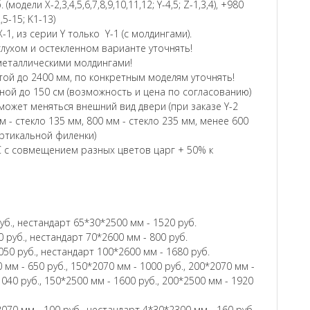
модели Х-2,3,4,5,6,7,8,9,10,11,12; Y-4,5; Z-1,3,4), +980
2,5-15; K1-13)
-1, из серии Y только Y-1 (с молдингами).
глухом и остекленном варианте уточнять!
и металлическими молдингами!
ой до 2400 мм, по конкретным моделям уточнять!
ой до 150 см (возможность и цена по согласованию)
ожет меняться внешний вид двери (при заказе Y-2
м - стекло 135 мм, 800 мм - стекло 235 мм, менее 600
ертикальной филенки)
 с совмещением разных цветов царг + 50% к
уб., нестандарт 65*30*2500 мм - 1520 руб.
 руб., нестандарт 70*2600 мм - 800 руб.
050 руб., нестандарт 100*2600 мм - 1680 руб.
 мм - 650 руб., 150*2070 мм - 1000 руб., 200*2070 мм -
1040 руб., 150*2500 мм - 1600 руб., 200*2500 мм - 1920
070 мм - 100 руб., нестандарт 4*30*2300 мм - 160 руб.