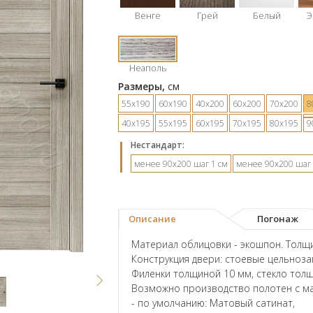
Венге
Грей
Белый
Э
Неаполь
Размеры,
см
55х190
60х190
40х200
60х200
70х200
8
40х195
55х195
60х195
70х195
80х195
9
Hестандарт:
менее 90х200 шаг 1 см
менее 90х200 шаг 
Описание
Погонаж
Материал облицовки - экошпон. Толщи
Конструкция двери: стоевые цельноз
Филенки толщиной 10 мм, стекло тол
Возможно производство полотен с ма
- по умолчанию: Матовый сатинат,