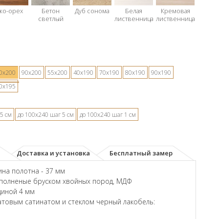
ко-орех
Бетон
Дуб сонома
Белая
Кремовая
светлый
лиственница
лиственница
0х200
90х200
55х200
40х190
70х190
80х190
90х190
0х195
5 см
до 100х240 шаг 5 см
до 100х240 шаг 1 см
Доставка и установка
Бесплатный замер
на полотна - 37 мм
аполненые бруском хвойных пород, МДФ
щиной 4 мм
товым сатинатом и стеклом черный лакобель: