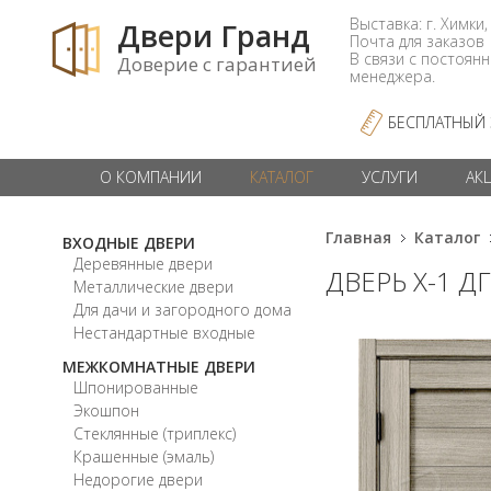
Выставка: г. Химки,
Двери Гранд
Почта для заказо
В связи с постоян
Доверие с гарантией
менеджера.
БЕСПЛАТНЫЙ
О КОМПАНИИ
КАТАЛОГ
УСЛУГИ
АК
Главная
Каталог
ВХОДНЫЕ ДВЕРИ
Деревянные двери
ДВЕРЬ X-1 Д
Металлические двери
Для дачи и загородного дома
Нестандартные входные
МЕЖКОМНАТНЫЕ ДВЕРИ
Шпонированные
Экошпон
Стеклянные (триплекс)
Крашенные (эмаль)
Недорогие двери