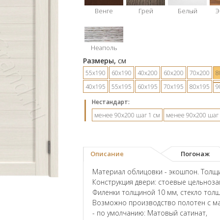
Венге
Грей
Белый
Э
Неаполь
Размеры,
см
55х190
60х190
40х200
60х200
70х200
8
40х195
55х195
60х195
70х195
80х195
9
Hестандарт:
менее 90х200 шаг 1 см
менее 90х200 шаг 
Описание
Погонаж
Материал облицовки - экошпон. Толщи
Конструкция двери: стоевые цельноз
Филенки толщиной 10 мм, стекло тол
Возможно производство полотен с ма
- по умолчанию: Матовый сатинат,