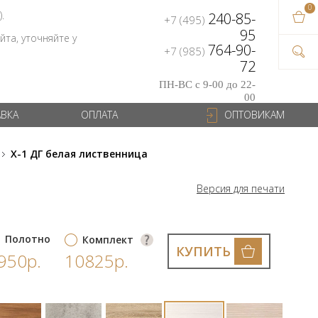
0
В ваш
).
240-85-
+7 (495)
на сум
95
та, уточняйте у
764-90-
+7 (985)
72
ПН-ВС с 9-00 до 22-
00
АВКА
ОПЛАТА
ОПТОВИКАМ
X-1 ДГ белая лиственница
Версия для печати
Полотно
Комплект
КУПИТЬ
950р.
10825р.