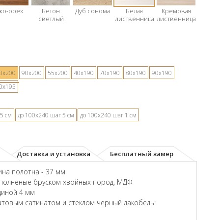
ко-орех
Бетон
Дуб сонома
Белая
Кремовая
светлый
лиственница
лиственница
0х200
90х200
55х200
40х190
70х190
80х190
90х190
0х195
5 см
до 100х240 шаг 5 см
до 100х240 шаг 1 см
Доставка и установка
Бесплатный замер
на полотна - 37 мм
аполненые бруском хвойных пород, МДФ
щиной 4 мм
товым сатинатом и стеклом черный лакобель: