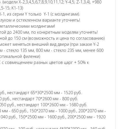
модели Х-2,3,4,5,6,7,8,9,10,11,12; Y-4,5; Z-1,3,4), +980
2,5-15; K1-13)
-1, из серии Y только Y-1 (с молдингами).
глухом и остекленном варианте уточнять!
и металлическими молдингами!
ой до 2400 мм, по конкретным моделям уточнять!
ой до 150 см (возможность и цена по согласованию)
ожет меняться внешний вид двери (при заказе Y-2
м - стекло 135 мм, 800 мм - стекло 235 мм, менее 600
ертикальной филенки)
 с совмещением разных цветов царг + 50% к
уб., нестандарт 65*30*2500 мм - 1520 руб.
 руб., нестандарт 70*2600 мм - 800 руб.
050 руб., нестандарт 100*2600 мм - 1680 руб.
 мм - 650 руб., 150*2070 мм - 1000 руб., 200*2070 мм -
1040 руб., 150*2500 мм - 1600 руб., 200*2500 мм - 1920
070 мм - 100 руб., нестандарт 4*30*2300 мм - 160 руб.