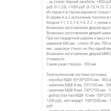
- за стекло Черный лакобель: +650 руб. (
руб. (Y-1,2,6), +1650 руб. (X-13,14,15; Z-
Из серии X в глухом варианте только X
В сериях K и Z исполнение полотен в 
Модели Y-1, Y-2, Y-4, Y-6, Z-2 с узким
Возможно изготовление дверей высот
Возможно изготовление дверей ширин
При нестандартной ширине и высоте м
шириной 600 мм - стекло 35 мм, 700 м
мм - широкое стекло, но без одной в
Возможно изготовление дверей МИКС
стоимости
Самая узкая створка - 350 мм
Телескопическая система погонажа:
- коробка МДФ: 65*30*2070 мм - 950 р
- наличник МДФ 8 мм: 70*2150 мм - 500
- наличник МДФ 8 мм: 100*2150 мм - 1
- добор (паз-паз) МДФ 10 мм: 100*2070
1200 руб., нестандарт: 100*2500 мм - 
руб.
- соединит. планка для доборов 4*30*2