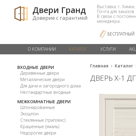
Выставка: г. Химки,
Двери Гранд
Почта для заказо
В связи с постоян
Доверие с гарантией
менеджера.
БЕСПЛАТНЫЙ
О КОМПАНИИ
КАТАЛОГ
УСЛУГИ
АК
Главная
Каталог
ВХОДНЫЕ ДВЕРИ
Деревянные двери
ДВЕРЬ X-1 Д
Металлические двери
Для дачи и загородного дома
Нестандартные входные
МЕЖКОМНАТНЫЕ ДВЕРИ
Шпонированные
Экошпон
Стеклянные (триплекс)
Крашенные (эмаль)
Недорогие двери