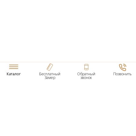
Каталог
Бесплатный
Обратный
Позвонить
Замер
звонок
ТОВАРЫ
Входные Двери
Нестандартные Деревянные Двери
Межкомнатные Двери
Двери По Вашим Размерам