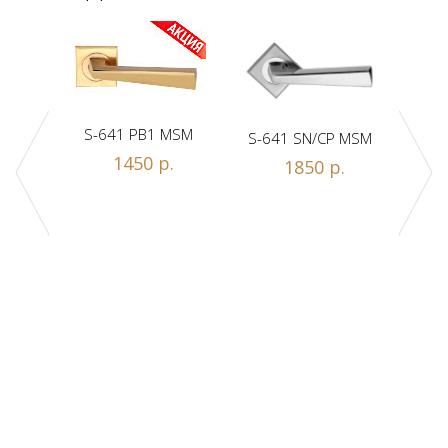
S-641 PB1 MSM
S-641 SN/CP MSM
S-
Z1-A
1450 р.
1850 р.
.