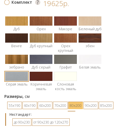
19625р.
Комплект
Дуб
Орех
Макоре
Беленый дуб
Венге
Дуб крупный
Орех
эбен
крупный
зебрано
Дуб серый
Графит
Белая эмаль
Серая эмаль
Коричневая
Слоновая
эмаль
кость эмаль
Размеры,
см
55х190
60х190
60х200
70х200
80х200
90х200
85х200
Hестандарт:
до 90х230
от 90х230 до 120х270