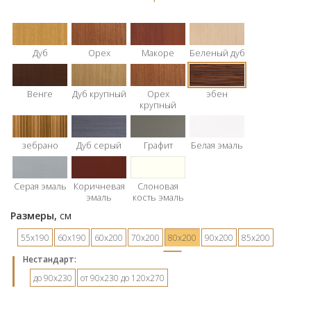
Дуб
Орех
Макоре
Беленый дуб
Венге
Дуб крупный
Орех
эбен
крупный
зебрано
Дуб серый
Графит
Белая эмаль
Серая эмаль
Коричневая
Слоновая
эмаль
кость эмаль
Размеры,
см
55х190
60х190
60х200
70х200
80х200
90х200
85х200
Hестандарт:
до 90х230
от 90х230 до 120х270