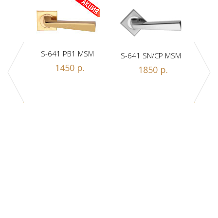
S-641 PB1 MSM
S-641 SN/CP MSM
S-
1450 р.
1850 р.
Z1-A
.