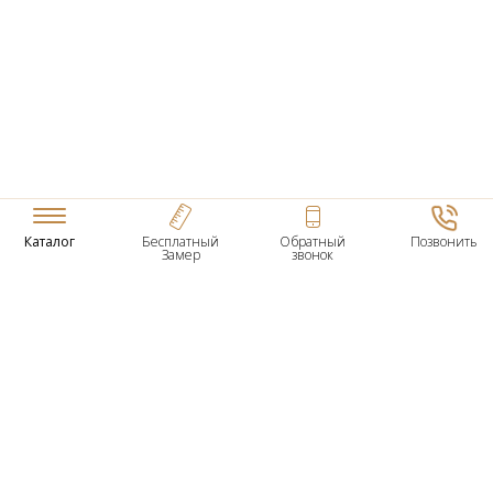
Каталог
Бесплатный
Обратный
Позвонить
Замер
звонок
ТОВАРЫ
Входные Двери
Нестандартные Деревянные Двери
Межкомнатные Двери
Двери По Вашим Размерам
Межкомнатные Арки