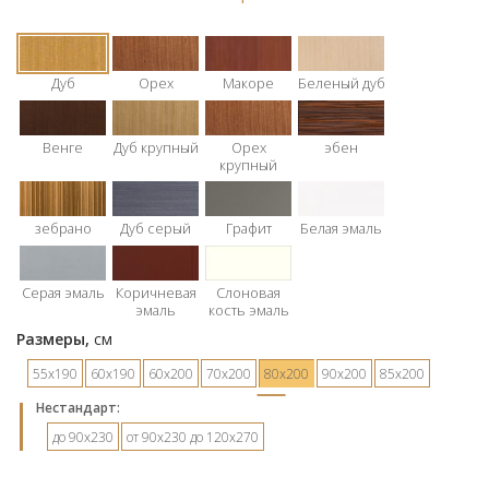
Дуб
Орех
Макоре
Беленый дуб
Венге
Дуб крупный
Орех
эбен
крупный
зебрано
Дуб серый
Графит
Белая эмаль
Серая эмаль
Коричневая
Слоновая
эмаль
кость эмаль
Размеры,
см
55х190
60х190
60х200
70х200
80х200
90х200
85х200
Hестандарт:
до 90х230
от 90х230 до 120х270