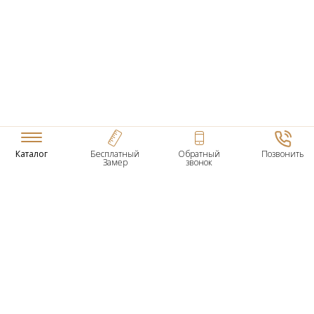
Каталог
Бесплатный
Обратный
Позвонить
Замер
звонок
ТОВАРЫ
Входные Двери
Нестандартные Деревянные Двери
Межкомнатные Двери
Двери По Вашим Размерам
Межкомнатные Арки