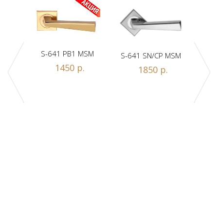
S-641 PB1 MSM
S-641 SN/CP MSM
S-
1450 р.
1850 р.
Z1-A
.