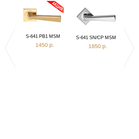
S-641 PB1 MSM
S-641 SN/CP MSM
S-
1450 р.
1850 р.
Z1-A
.