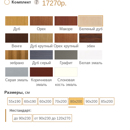
17270р.
Комплект
Дуб
Орех
Макоре
Беленый дуб
Венге
Дуб крупный
Орех крупный
эбен
зебрано
Дуб серый
Графит
Белая эмаль
Серая эмаль
Коричневая
Слоновая
эмаль
кость эмаль
Размеры,
см
55х190
60х190
60х200
70х200
80х200
90х200
85х200
Hестандарт:
до 90х230
от 90х230 до 120х270