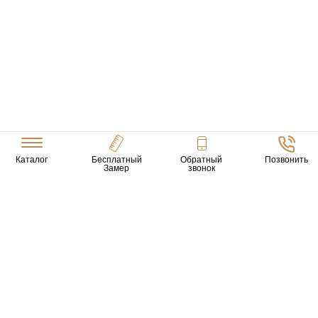
Каталог
Бесплатный
Обратный
Позвонить
Замер
звонок
ТОВАРЫ
Входные Двери
Нестандартные Деревянные Двери
Межкомнатные Двери
Двери По Вашим Размерам
Межкомнатные Арки