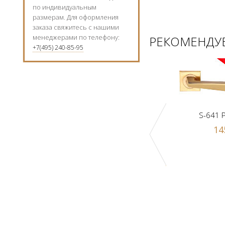
по индивидуальным
размерам. Для оформления
заказа свяжитесь с нашими
менеджерами по телефону:
РЕКОМЕНДУЕ
+7(495) 240-85-95
S-641 
14
к Z1-A PB
Ручка-шарик Z1-A SN
 р.
1000 р.