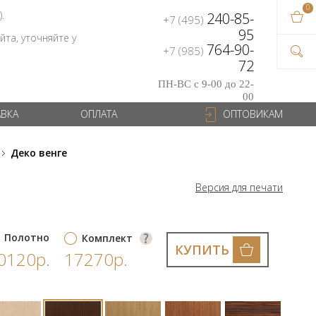
0
В ваш
).
240-85-
+7 (495)
на сум
95
та, уточняйте у
764-90-
+7 (985)
72
ПН-ВС с 9-00 до 22-
00
АВКА
ОПЛАТА
ОПТОВИКАМ
Деко венге
Версия для печати
Полотно
Комплект
КУПИТЬ
0120р.
17270р.