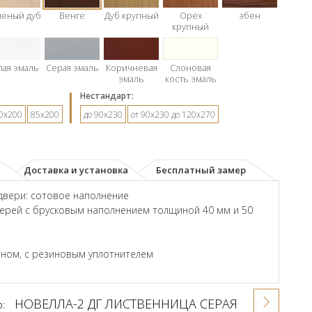
леный дуб
Венге
Дуб крупный
Орех
эбен
крупный
лая эмаль
Серая эмаль
Коричневая
Слоновая
эмаль
кость эмаль
Hестандарт:
0х200
85х200
до 90х230
от 90х230 до 120х270
Доставка и установка
Бесплатный замер
двери: сотовое наполнение
ерей с брусковым наполнением толщиной 40 мм и 50
ном, с резиновым уплотнителем
НОВЕЛЛА-2 ДГ ЛИСТВЕННИЦА СЕРАЯ
р: