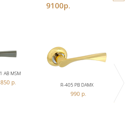
9100р.
1 AB MSM
850 р.
R-405 PB DAMX
R-
990 р.