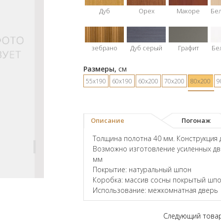
Дуб
Орех
Макоре
Бе
зебрано
Дуб серый
Графит
Бе
Размеры,
см
55х190
60х190
60х200
70х200
80х200
9
Описание
Погонаж
Толщина полотна 40 мм. Конструкция 
Возможно изготовление усиленных дв
мм
Покрытие: натуральный шпон
Коробка: массив сосны покрытый шпо
Использование: межкомнатная дверь
Следующий това