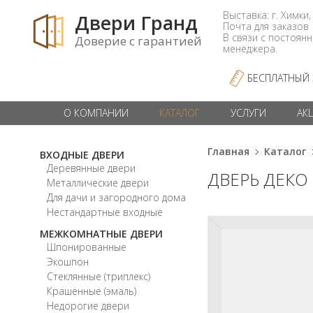
Выставка: г. Химки,
Двери Гранд
Почта для заказо
В связи с постоян
Доверие с гарантией
менеджера.
БЕСПЛАТНЫЙ
О КОМПАНИИ
КАТАЛОГ
УСЛУГИ
АК
Главная
Каталог
ВХОДНЫЕ ДВЕРИ
Деревянные двери
ДВЕРЬ ДЕКО
Металлические двери
Для дачи и загородного дома
Нестандартные входные
МЕЖКОМНАТНЫЕ ДВЕРИ
Шпонированные
Экошпон
Стеклянные (триплекс)
Крашенные (эмаль)
Недорогие двери