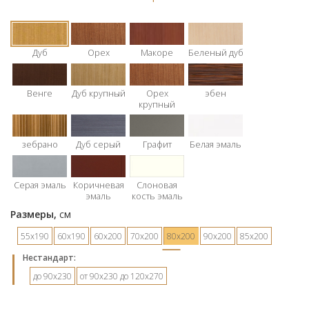
Дуб
Орех
Макоре
Беленый дуб
Венге
Дуб крупный
Орех
эбен
крупный
зебрано
Дуб серый
Графит
Белая эмаль
Серая эмаль
Коричневая
Слоновая
эмаль
кость эмаль
Размеры,
см
55х190
60х190
60х200
70х200
80х200
90х200
85х200
Hестандарт:
до 90х230
от 90х230 до 120х270