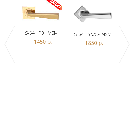
S-641 PB1 MSM
S-641 SN/CP MSM
S-
1450 р.
1850 р.
Z1-A
.