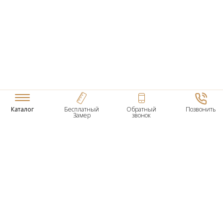
Каталог
Бесплатный
Обратный
Позвонить
Замер
звонок
ТОВАРЫ
Входные Двери
Нестандартные Деревянные Двери
Межкомнатные Двери
Двери По Вашим Размерам
Межкомнатные Арки