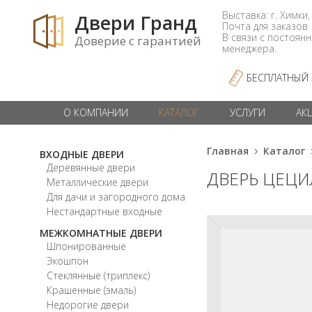
Выставка: г. Химки,
Двери Гранд
Почта для заказо
В связи с постоян
Доверие с гарантией
менеджера.
БЕСПЛАТНЫЙ
О КОМПАНИИ
КАТАЛОГ
УСЛУГИ
АК
Главная
Каталог
ВХОДНЫЕ ДВЕРИ
Деревянные двери
ДВЕРЬ ЦЕЦИ
Металлические двери
Для дачи и загородного дома
Нестандартные входные
МЕЖКОМНАТНЫЕ ДВЕРИ
Шпонированные
Экошпон
Стеклянные (триплекс)
Крашенные (эмаль)
Недорогие двери