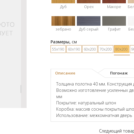
Дуб
Орех
Макоре
Бе
зебрано
Дуб серый
Графит
Бе
Размеры,
см
55х190
60х190
60х200
70х200
80х200
9
Описание
Погонаж
Толщина полотна 40 мм. Конструкция 
Возможно изготовление усиленных дв
мм
Покрытие: натуральный шпон
Коробка: массив сосны покрытый шпо
Использование: межкомнатная дверь
Следующий това