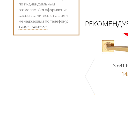
по индивидуальным
размерам. Для оформления
заказа свяжитесь с нашими
менеджерами по телефону:
РЕКОМЕНДУЕ
+7(495) 240-85-95
S-641 
14
к Z1-A PB
Ручка-шарик Z1-A SN
 р.
1000 р.