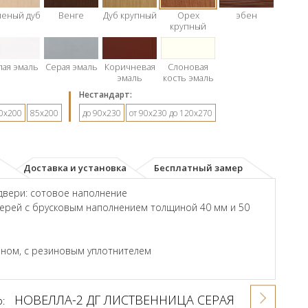
леный дуб
Венге
Дуб крупный
Орех
эбен
крупный
лая эмаль
Серая эмаль
Коричневая
Слоновая
эмаль
кость эмаль
Hестандарт:
0х200
85х200
до 90х230
от 90х230 до 120х270
Доставка и установка
Бесплатный замер
двери: сотовое наполнение
ерей с брусковым наполнением толщиной 40 мм и 50
ном, с резиновым уплотнителем
НОВЕЛЛА-2 ДГ ЛИСТВЕННИЦА СЕРАЯ
р: