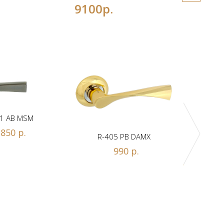
9100р.
1 AB MSM
850 р.
R-405 PB DAMX
R-
990 р.