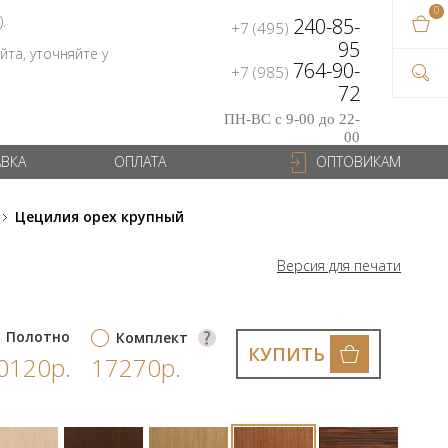
0
В ваш
).
240-85-
+7 (495)
на сум
95
та, уточняйте у
764-90-
+7 (985)
72
ПН-ВС с 9-00 до 22-
00
АВКА
ОПЛАТА
ОПТОВИКАМ
Цецилия орех крупный
Версия для печати
Полотно
Комплект
КУПИТЬ
0120р.
17270р.