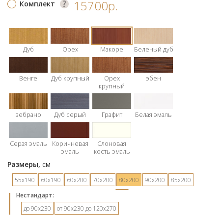
15700р.
Комплект
Дуб
Орех
Макоре
Беленый дуб
Венге
Дуб крупный
Орех
эбен
крупный
зебрано
Дуб серый
Графит
Белая эмаль
Серая эмаль
Коричневая
Слоновая
эмаль
кость эмаль
Размеры,
см
55х190
60х190
60х200
70х200
80х200
90х200
85х200
Hестандарт:
до 90х230
от 90х230 до 120х270