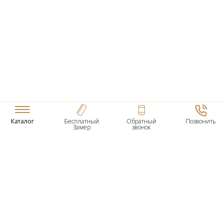
Каталог
Бесплатный
Обратный
Позвонить
Замер
звонок
ТОВАРЫ
Входные Двери
Нестандартные Деревянные Двери
Межкомнатные Двери
Двери По Вашим Размерам