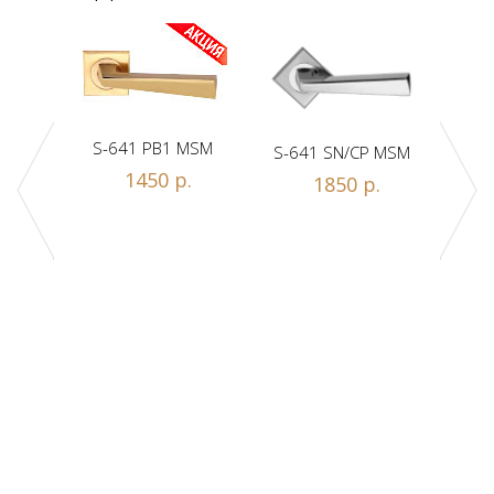
S-641 PB1 MSM
S-641 SN/CP MSM
S-
1450 р.
1850 р.
Z1-A
.