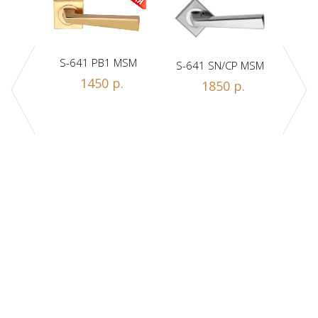
S-641 PB1 MSM
S-641 SN/CP MSM
S-
1450 р.
1850 р.
Z1-A
.