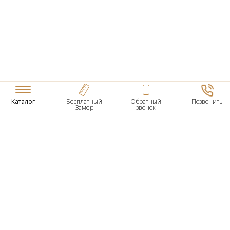
Каталог
Бесплатный
Обратный
Позвонить
Замер
звонок
ТОВАРЫ
Входные Двери
Нестандартные Деревянные Двери
Межкомнатные Двери
Двери По Вашим Размерам
Межкомнатные Арки
Стеновые Панели