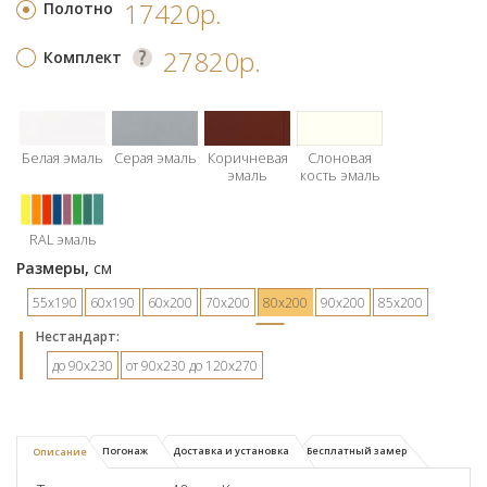
17420р.
Полотно
27820р.
Комплект
Белая эмаль
Серая эмаль
Коричневая
Слоновая
эмаль
кость эмаль
RAL эмаль
Размеры,
см
55х190
60х190
60х200
70х200
80х200
90х200
85х200
Hестандарт:
до 90х230
от 90х230 до 120х270
Погонаж
Доставка и установка
Бесплатный замер
Описание