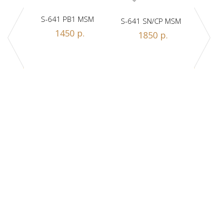
S-641 PB1 MSM
S-641 SN/CP MSM
S-
1450 р.
1850 р.
Z1-A
.