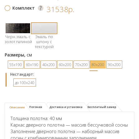
31538р.
Комплект
Черн.эмаль с
Эмаль по
золот.патиной
шпону с
текстурой
Размеры,
см
55х190
60х190
40х200
60х200
70х200
80х200
90х200
Hестандарт:
до 100x240
Погонаж
Доставка и установка
Бесплатный замер
Описание
Толщина полотна: 40 мм
Каркас дверного полотна — массив бессучковой сосны
Заполнение дверного полотна — наборный массив
сосны с комбинированным заполнением