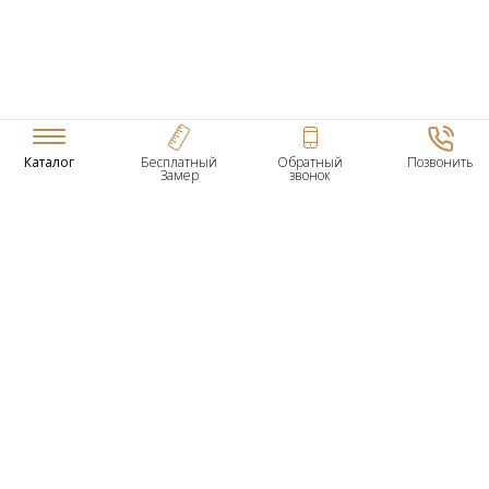
Каталог
Бесплатный
Обратный
Позвонить
Замер
звонок
ТОВАРЫ
Входные Двери
Нестандартные Деревянные Двери
Межкомнатные Двери
Двери По Вашим Размерам
Межкомнатные Арки
Стеновые Панели
Дверная Фурнитура