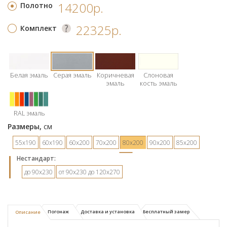
14200р.
Полотно
22325р.
Комплект
Белая эмаль
Серая эмаль
Коричневая
Слоновая
эмаль
кость эмаль
RAL эмаль
Размеры,
см
55х190
60х190
60х200
70х200
80х200
90х200
85х200
Hестандарт:
до 90х230
от 90х230 до 120х270
Погонаж
Доставка и установка
Бесплатный замер
Описание