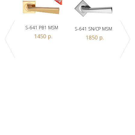
S-641 PB1 MSM
S-641 SN/CP MSM
S-
1450 р.
1850 р.
Z1-A
.