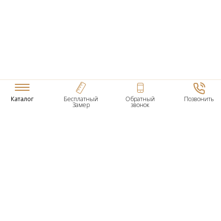
Каталог
Бесплатный
Обратный
Позвонить
Замер
звонок
ТОВАРЫ
Входные Двери
Нестандартные Деревянные Двери
Межкомнатные Двери
Двери По Вашим Размерам
Межкомнатные Арки
Стеновые Панели