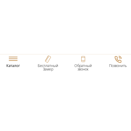
Каталог
Бесплатный
Обратный
Позвонить
Замер
звонок
ТОВАРЫ
Входные Двери
Нестандартные Деревянные Двери
Межкомнатные Двери
Двери По Вашим Размерам
Межкомнатные Арки