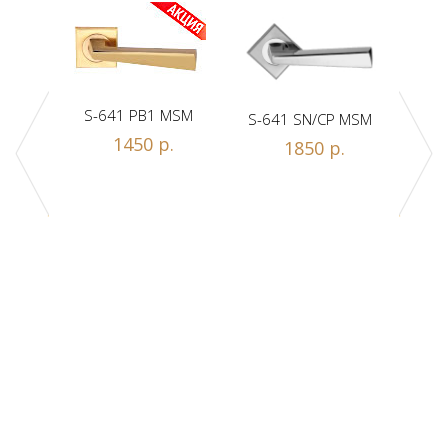
S-641 PB1 MSM
S-641 SN/CP MSM
S-
1450 р.
1850 р.
Z1-A
.