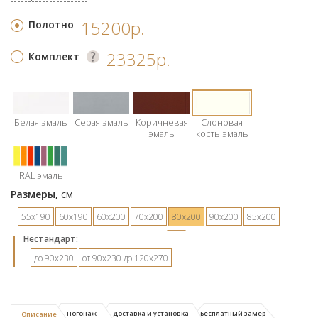
15200р.
Полотно
23325р.
Комплект
Белая эмаль
Серая эмаль
Коричневая
Слоновая
эмаль
кость эмаль
RAL эмаль
Размеры,
см
55х190
60х190
60х200
70х200
80х200
90х200
85х200
Hестандарт:
до 90х230
от 90х230 до 120х270
Погонаж
Доставка и установка
Бесплатный замер
Описание