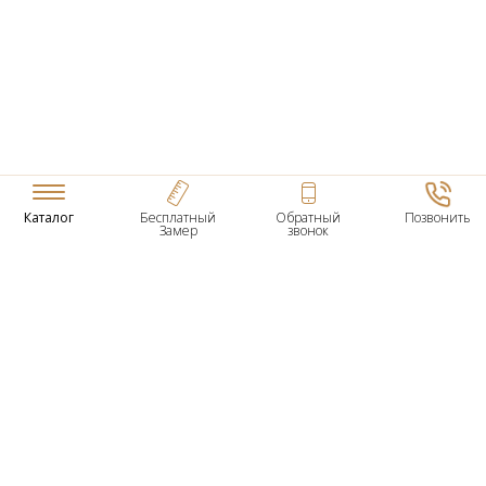
Каталог
Бесплатный
Обратный
Позвонить
Замер
звонок
ТОВАРЫ
Входные Двери
Нестандартные Деревянные Двери
Межкомнатные Двери
Двери По Вашим Размерам
Межкомнатные Арки
Стеновые Панели