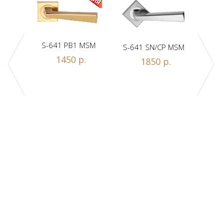
S-641 PB1 MSM
S-641 SN/CP MSM
S-
1450 р.
1850 р.
Z1-A
.