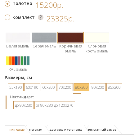
15200р.
Полотно
23325р.
Комплект
Белая эмаль
Серая эмаль
Коричневая
Слоновая
эмаль
кость эмаль
RAL эмаль
Размеры,
см
55х190
60х190
60х200
70х200
80х200
90х200
85х200
Hестандарт:
до 90х230
от 90х230 до 120х270
Погонаж
Доставка и установка
Бесплатный замер
Описание