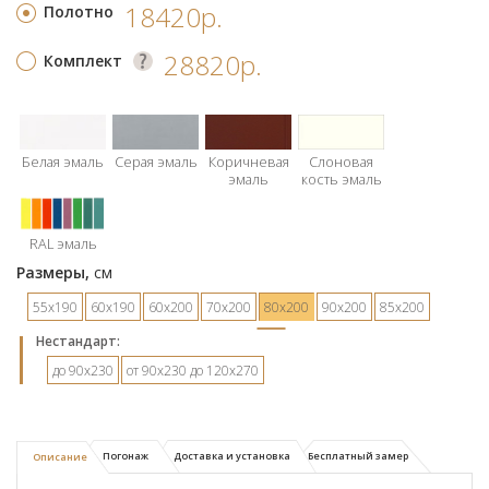
18420р.
Полотно
28820р.
Комплект
Белая эмаль
Серая эмаль
Коричневая
Слоновая
эмаль
кость эмаль
RAL эмаль
Размеры,
см
55х190
60х190
60х200
70х200
80х200
90х200
85х200
Hестандарт:
до 90х230
от 90х230 до 120х270
Погонаж
Доставка и установка
Бесплатный замер
Описание