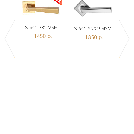
S-641 PB1 MSM
S-641 SN/CP MSM
S-
1450 р.
1850 р.
Z1-A
.