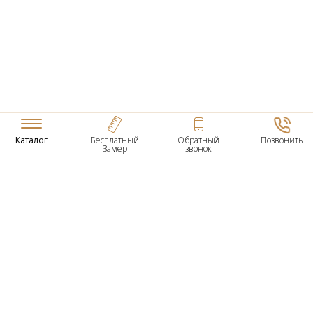
Каталог
Бесплатный
Обратный
Позвонить
Замер
звонок
ТОВАРЫ
Входные Двери
Нестандартные Деревянные Двери
Межкомнатные Двери
Двери По Вашим Размерам
Межкомнатные Арки
Стеновые Панели