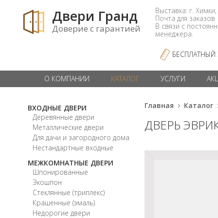
Выставка: г. Химки,
Двери Гранд
Почта для заказо
В связи с постоян
Доверие с гарантией
менеджера.
БЕСПЛАТНЫЙ
О КОМПАНИИ
КАТАЛОГ
УСЛУГИ
АК
Главная
Каталог
ВХОДНЫЕ ДВЕРИ
Деревянные двери
ДВЕРЬ ЭВРИК
Металлические двери
Для дачи и загородного дома
Нестандартные входные
МЕЖКОМНАТНЫЕ ДВЕРИ
Шпонированные
Экошпон
Стеклянные (триплекс)
Крашенные (эмаль)
Недорогие двери