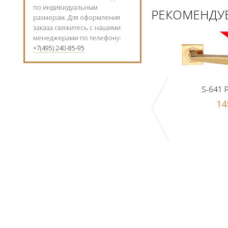
по индивидуальным
РЕКОМЕНДУЕ
размерам. Для оформления
заказа свяжитесь с нашими
менеджерами по телефону:
+7(495) 240-85-95
S-641 
14
к Z1-A PB
Ручка-шарик Z1-A SN
 р.
1000 р.