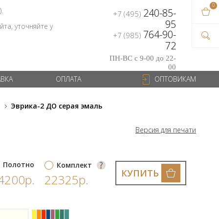
0
В ваш
).
240-85-
+7 (495)
на сум
95
та, уточняйте у
764-90-
+7 (985)
72
ПН-ВС с 9-00 до 22-
00
АВКА
ОПЛАТА
ОПТОВИКАМ
и
Эврика-2 ДО серая эмаль
Версия для печати
Полотно
Комплект
КУПИТЬ
4200р.
22325р.