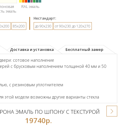
лоновая
RAL эмаль
сть эмаль
Hестандарт:
0х200
85х200
до 90х230
от 90х230 до 120х270
Доставка и установка
Бесплатный замер
двери: сотовое наполнение
ерей с брусковым наполнением толщиной 40 мм и 50
лью, с резиновым уплотнителем
для этой модели возможны другие варианты стекла
РОНА ЭМАЛЬ ПО ШПОНУ С ТЕКСТУРОЙ
19740р.