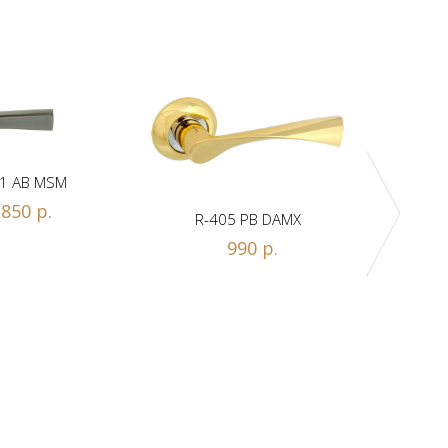
1 AB MSM
850 р.
R-405 PB DAMX
R-
990 р.