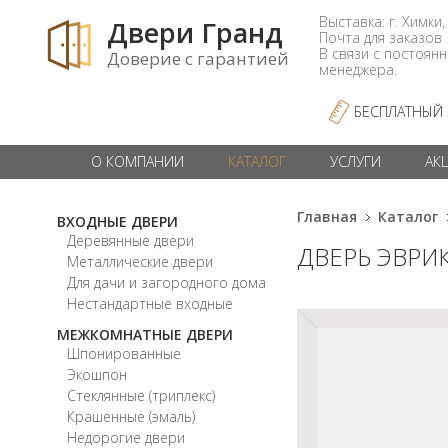
Выставка: г. Химки,
Двери Гранд
Почта для заказо
В связи с постоян
Доверие с гарантией
менеджера.
БЕСПЛАТНЫЙ
О КОМПАНИИ
КАТАЛОГ
УСЛУГИ
АК
Главная
Каталог
ВХОДНЫЕ ДВЕРИ
Деревянные двери
ДВЕРЬ ЭВРИ
Металлические двери
Для дачи и загородного дома
Нестандартные входные
МЕЖКОМНАТНЫЕ ДВЕРИ
Шпонированные
Экошпон
Стеклянные (триплекс)
Крашенные (эмаль)
Недорогие двери