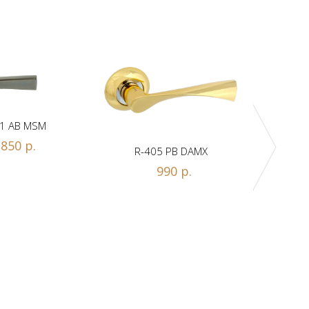
1 AB MSM
850 р.
R-405 PB DAMX
R-
990 р.