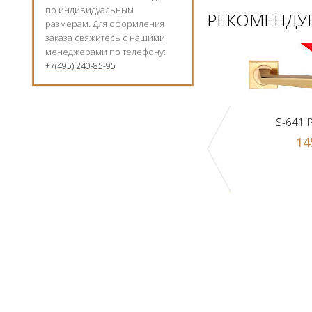
по индивидуальным
РЕКОМЕНДУЕ
размерам. Для оформления
заказа свяжитесь с нашими
менеджерами по телефону:
+7(495) 240-85-95
S-641 
14
к Z1-A PB
Ручка-шарик Z1-A SN
 р.
1000 р.