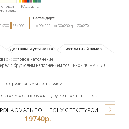
лоновая
RAL эмаль
сть эмаль
Hестандарт:
0х200
85х200
до 90х230
от 90х230 до 120х270
Доставка и установка
Бесплатный замер
двери: сотовое наполнение
ерей с брусковым наполнением толщиной 40 мм и 50
лью, с резиновым уплотнителем
для этой модели возможны другие варианты стекла
РОНА ЭМАЛЬ ПО ШПОНУ С ТЕКСТУРОЙ
19740р.