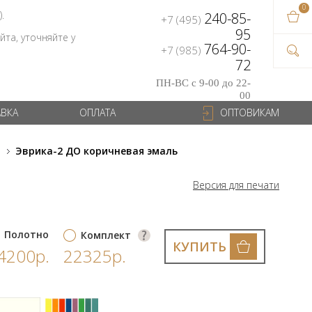
0
В ваш
).
240-85-
+7 (495)
на сум
95
та, уточняйте у
764-90-
+7 (985)
72
ПН-ВС с 9-00 до 22-
00
АВКА
ОПЛАТА
ОПТОВИКАМ
и
Эврика-2 ДО коричневая эмаль
Версия для печати
Полотно
Комплект
КУПИТЬ
4200р.
22325р.