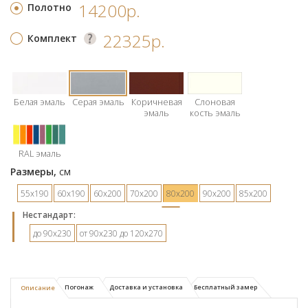
14200р.
Полотно
22325р.
Комплект
Белая эмаль
Серая эмаль
Коричневая
Слоновая
эмаль
кость эмаль
RAL эмаль
Размеры,
см
55х190
60х190
60х200
70х200
80х200
90х200
85х200
Hестандарт:
до 90х230
от 90х230 до 120х270
Погонаж
Доставка и установка
Бесплатный замер
Описание