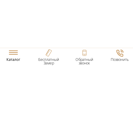
Каталог
Бесплатный
Обратный
Позвонить
Замер
звонок
ТОВАРЫ
Входные Двери
Нестандартные Деревянные Двери
Межкомнатные Двери
Двери По Вашим Размерам
Межкомнатные Арки
Стеновые Панели