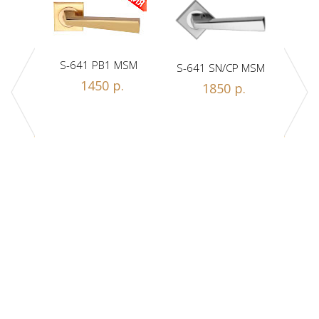
S-641 PB1 MSM
S-641 SN/CP MSM
S-
1450 р.
1850 р.
Z1-A
.