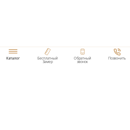
Каталог
Бесплатный
Обратный
Позвонить
Замер
звонок
ТОВАРЫ
Входные Двери
Нестандартные Деревянные Двери
Межкомнатные Двери
Двери По Вашим Размерам
Межкомнатные Арки
Стеновые Панели