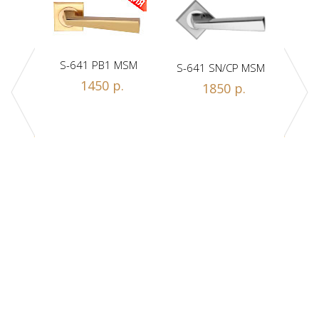
S-641 PB1 MSM
S-641 SN/CP MSM
S-
1450 р.
1850 р.
Z1-A
.