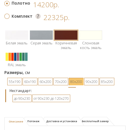
14200р.
Полотно
22325р.
Комплект
Белая эмаль
Серая эмаль
Коричневая
Слоновая
эмаль
кость эмаль
RAL эмаль
Размеры,
см
55х190
60х190
60х200
70х200
80х200
90х200
85х200
Hестандарт:
до 90х230
от 90х230 до 120х270
Погонаж
Доставка и установка
Бесплатный замер
Описание