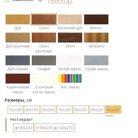
16650р.
Дуб
Орех
Беленый дуб
Венге
Дуб крупный
Орех
эбен
зебрано
крупный
Дуб серый
Графит
Белая эмаль
Серая эмаль
Коричневая
Слоновая
RAL эмаль
эмаль
кость эмаль
Размеры,
см
55х190
60х190
60х200
70х200
80х200
90х200
85х200
Hестандарт:
до 90х230
от 90х230 до 120х270