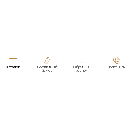
Каталог
Бесплатный
Обратный
Позвонить
Замер
звонок
ТОВАРЫ
Входные Двери
Нестандартные Деревянные Двери
Межкомнатные Двери
Двери По Вашим Размерам