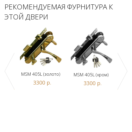
РЕКОМЕНДУЕМАЯ ФУРНИТУРА К
ЭТОЙ ДВЕРИ
MSM 405L (золото)
MSM 405L (хром)
DAM
ной
3300 р.
3300 р.
люч/
.