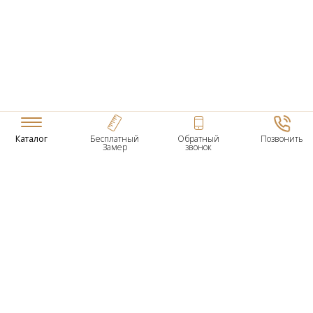
Каталог
Бесплатный
Обратный
Позвонить
Замер
звонок
ТОВАРЫ
Входные Двери
Нестандартные Деревянные Двери
Межкомнатные Двери
Двери По Вашим Размерам
Межкомнатные Арки
Стеновые Панели