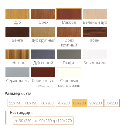
Дуб
Орех
Макоре
Беленый дуб
Венге
Дуб крупный
Орех
эбен
крупный
зебрано
Дуб серый
Графит
Белая эмаль
Серая эмаль
Коричневая
Слоновая
эмаль
кость эмаль
Размеры,
см
55х190
60х190
60х200
70х200
80х200
90х200
85х200
Hестандарт:
до 90х230
от 90х230 до 120х270