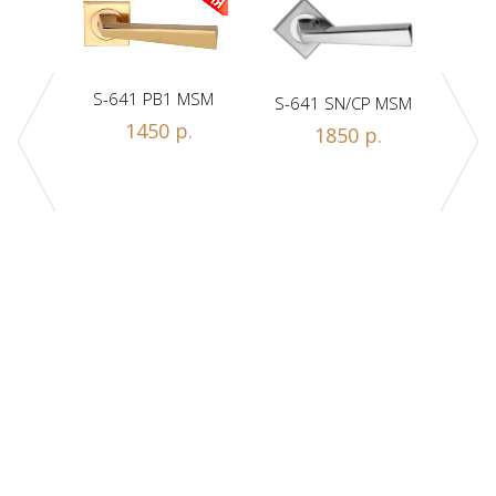
S-641 PB1 MSM
S-641 SN/CP MSM
S-
1450 р.
1850 р.
Z1-A
.