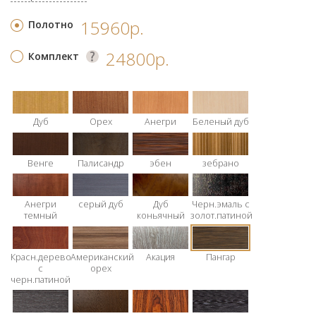
15960р.
Полотно
24800р.
Комплект
Дуб
Орех
Анегри
Беленый дуб
Венге
Палисандр
эбен
зебрано
Анегри
серый дуб
Дуб
Черн.эмаль с
темный
коньячный
золот.патиной
Красн.дерево
Американский
Акация
Пангар
с
орех
черн.патиной