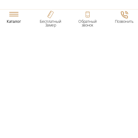
Каталог
Бесплатный
Обратный
Позвонить
Замер
звонок
ТОВАРЫ
Входные Двери
Нестандартные Деревянные Двери
Межкомнатные Двери
Двери По Вашим Размерам
Межкомнатные Арки
Стеновые Панели
Дверная Фурнитура
О КОМПАНИИ
Гарантийное Обслуживание
Контактная Информация