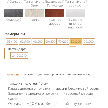
Абрикос
Тангентальный
Бразильский
Тангентальный
Орех
Палисандр
абрикос
Седой дуб
Патина
Красное
Эмаль по
дерево
шпону с
текстурой
Размеры,
см
55х190
60х190
40х200
60х200
70х200
80х200
90х200
Hестандарт:
до 100x240
Погонаж
Доставка и установка
Бесплатный замер
Описание
Толщина полотна: 40 мм
Каркас дверного полотна — массив бессучковой сосны
Заполнение дверного полотна — наборный массив
сосны
Отделка — МДФ 6 мм, облицованный натуральным