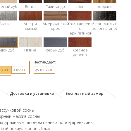
леный дуб
Венге
Палисандр
эбен
зебрано
Акация
Анегри
Американский
Красн.дерево
Черн.эмаль с
темный
орех
с
золот.патиной
черн.патиной
едой дуб
Патина
серый дуб
Красное
дерево
Hестандарт:
0х200
90х200
до 100x240
Доставка и установка
Бесплатный замер
ессучковой сосны
орный массив сосны
натуральным шпоном ценных пород древесины
ный полиуретановый лак