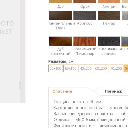
Дуб
Орех
Анегри
Бе
Тангентальный
Абрикос
Пангар
Орех
Дуб
Бразильский
Тангентальный
С
коньячный
Палисандр
абрикос
Размеры,
см
55х190
60х190
40х200
60х200
70х200
8
Описание
Погонаж
Толщина полотна: 40 мм
Каркас дверного полотна — массив б
Заполнение дверного полотна — наб
Отделка — МДФ 6 мм, облицованный 
Финишное покрытие — двухкомпонент