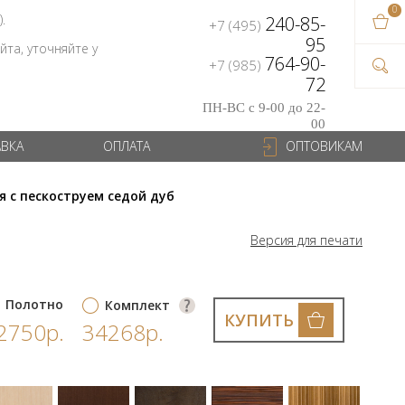
0
В ваш
).
240-85-
+7 (495)
на сум
95
та, уточняйте у
764-90-
+7 (985)
72
ПН-ВС с 9-00 до 22-
00
АВКА
ОПЛАТА
ОПТОВИКАМ
я с пескоструем седой дуб
Версия для печати
Полотно
Комплект
КУПИТЬ
2750р.
34268р.