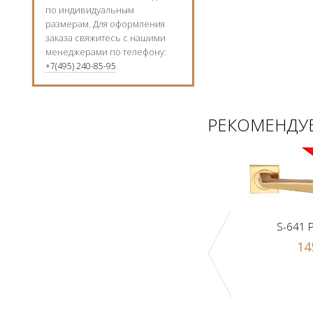
по индивидуальным
размерам. Для оформления
заказа свяжитесь с нашими
менеджерами по телефону:
+7(495) 240-85-95
РЕКОМЕНДУЕ
S-641 
14
к Z1-A PB
Ручка-шарик Z1-A SN
 р.
1000 р.