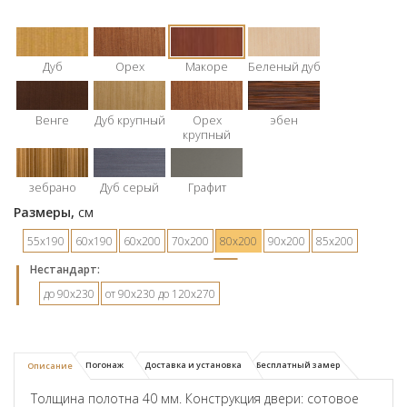
Дуб
Орех
Макоре
Беленый дуб
Венге
Дуб крупный
Орех
эбен
крупный
зебрано
Дуб серый
Графит
Размеры,
см
55х190
60х190
60х200
70х200
80х200
90х200
85х200
Hестандарт:
до 90х230
от 90х230 до 120х270
Погонаж
Доставка и установка
Бесплатный замер
Описание
Толщина полотна 40 мм. Конструкция двери: сотовое