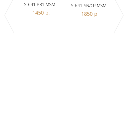
S-641 PB1 MSM
S-641 SN/CP MSM
S-
Z1-A
1450 р.
1850 р.
.