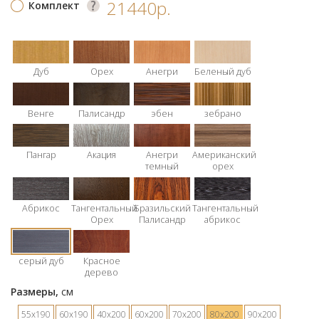
21440р.
Комплект
Дуб
Орех
Анегри
Беленый дуб
Венге
Палисандр
эбен
зебрано
Пангар
Акация
Анегри
Американский
темный
орех
Абрикос
Тангентальный
Бразильский
Тангентальный
Орех
Палисандр
абрикос
серый дуб
Красное
дерево
Размеры,
см
55х190
60х190
40х200
60х200
70х200
80х200
90х200