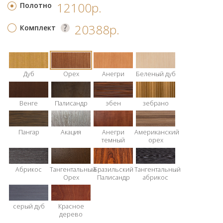
12100р.
Полотно
20388р.
Комплект
Дуб
Орех
Анегри
Беленый дуб
Венге
Палисандр
эбен
зебрано
Пангар
Акация
Анегри
Американский
темный
орех
Абрикос
Тангентальный
Бразильский
Тангентальный
Орех
Палисандр
абрикос
серый дуб
Красное
дерево