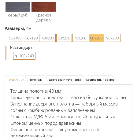
серый дуб
Красное
дерево
Размеры,
см
55х190
60х190
40х200
60х200
70х200
80х200
90х200
Hестандарт:
до 100x240
Погонаж
Доставка и установка
Бесплатный замер
Описание
Толщина полотна: 40 мм
Каркас дверного полотна — массив бессучковой сосны
Заполнение дверного полотна — наборный массив
сосны с комбинированным заполнением
Отделка — МДФ 6 мм, облицованный натуральным
шпоном ценных пород древесины
Финишное покрытие — двухкомпонентный
полиуретановый лак