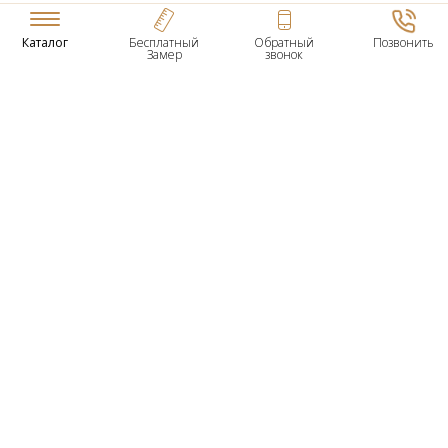
Каталог
Бесплатный
Обратный
Позвонить
Замер
звонок
ТОВАРЫ
Входные Двери
Нестандартные Деревянные Двери
Межкомнатные Двери
Двери По Вашим Размерам
Межкомнатные Арки
Стеновые Панели
Дверная Фурнитура
О КОМПАНИИ
Гарантийное Обслуживание
Контактная Информация
УСЛУГИ