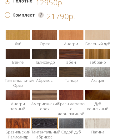
12950р.
Полотно
21790р.
Комплект
Дуб
Орех
Анегри
Беленый дуб
Венге
Палисандр
эбен
зебрано
Тангентальный
Абрикос
Пангар
Акация
Орех
Анегри
Американский
Красн.дерево
Дуб
темный
орех
с
коньячный
черн.патиной
Бразильский
Тангентальный
Седой дуб
Патина
Палисандр
абрикос