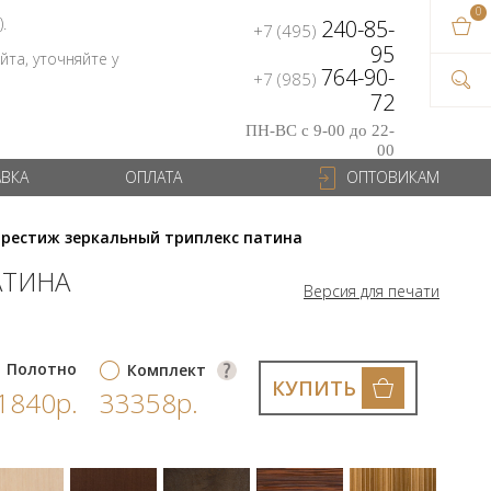
0
В ваш
).
240-85-
+7 (495)
на сум
95
та, уточняйте у
764-90-
+7 (985)
72
ПН-ВС с 9-00 до 22-
00
АВКА
ОПЛАТА
ОПТОВИКАМ
Престиж зеркальный триплекс патина
АТИНА
Версия для печати
Полотно
Комплект
КУПИТЬ
1840р.
33358р.