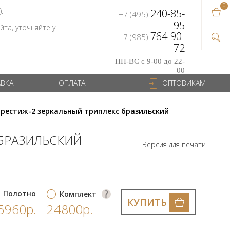
0
В ваш
).
240-85-
+7 (495)
на сум
95
та, уточняйте у
764-90-
+7 (985)
72
ПН-ВС с 9-00 до 22-
00
АВКА
ОПЛАТА
ОПТОВИКАМ
Престиж-2 зеркальный триплекс бразильский
 БРАЗИЛЬСКИЙ
Версия для печати
Полотно
Комплект
КУПИТЬ
5960р.
24800р.