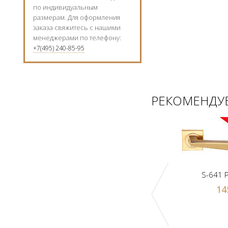
по индивидуальным
размерам. Для оформления
заказа свяжитесь с нашими
менеджерами по телефону:
+7(495) 240-85-95
РЕКОМЕНДУЕ
S-641 
14
Ручка-шарик Z1-A PB
к Z1-A SN