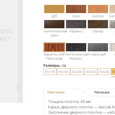
Дуб
Орех
Анегри
Бе
Тангентальный
Абрикос
Пангар
Орех
Бразильский
Тангентальный
Седой дуб
Палисандр
абрикос
Размеры,
см
55х190
60х190
40х200
60х200
70х200
8
Описание
Погонаж
Толщина полотна: 40 мм
Каркас дверного полотна — массив б
Заполнение дверного полотна — наб