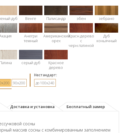
леный дуб
Венге
Палисандр
эбен
зебрано
Акация
Анегри
Американский
Красн.дерево
Дуб
темный
орех
с
коньячный
черн.патиной
Патина
серый дуб
Красное
дерево
Hестандарт:
0х200
90х200
до 100x240
Доставка и установка
Бесплатный замер
ессучковой сосны
орный массив сосны с комбинированным заполнением