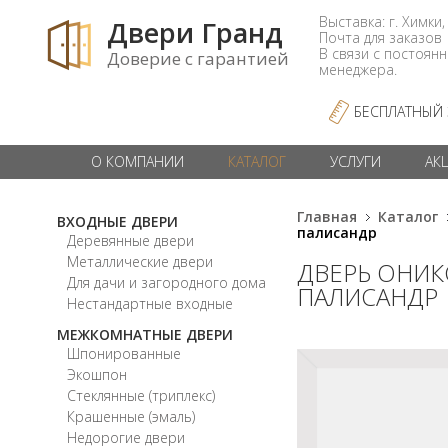
Выставка: г. Химки,
Двери Гранд
Почта для заказо
В связи с постоян
Доверие с гарантией
менеджера.
БЕСПЛАТНЫЙ
О КОМПАНИИ
КАТАЛОГ
УСЛУГИ
АК
Главная
Каталог
ВХОДНЫЕ ДВЕРИ
палисандр
Деревянные двери
Металлические двери
ДВЕРЬ ОНИК
Для дачи и загородного дома
ПАЛИСАНДР
Нестандартные входные
МЕЖКОМНАТНЫЕ ДВЕРИ
Шпонированные
Экошпон
Стеклянные (триплекс)
Крашенные (эмаль)
Недорогие двери