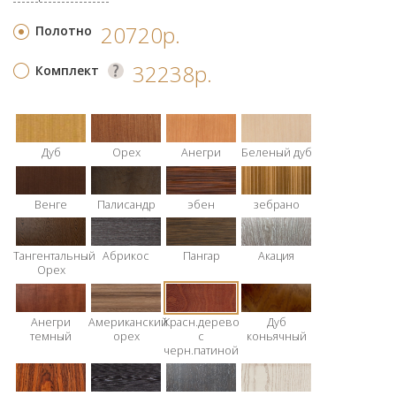
20720р.
Полотно
32238р.
Комплект
Дуб
Орех
Анегри
Беленый дуб
Венге
Палисандр
эбен
зебрано
Тангентальный
Абрикос
Пангар
Акация
Орех
Анегри
Американский
Красн.дерево
Дуб
темный
орех
с
коньячный
черн.патиной