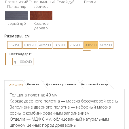
Бразильский
Тангентальный
Седой дуб
Патина
Палисандр
абрикос
серый дуб
Красное
дерево
Размеры,
см
55х190
60х190
40х200
60х200
70х200
80х200
90х200
Hестандарт:
до 100x240
Погонаж
Доставка и установка
Бесплатный замер
Описание
Толщина полотна: 40 мм
Каркас дверного полотна — массив бессучковой сосны
Заполнение дверного полотна — наборный массив
сосны с комбинированным заполнением
Отделка — МДФ 6 мм, облицованный натуральным
шпоном ценных пород древесины