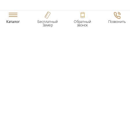
Каталог
Бесплатный
Обратный
Позвонить
Замер
звонок
ТОВАРЫ
Входные Двери
Нестандартные Деревянные Двери
Межкомнатные Двери
Двери По Вашим Размерам
Межкомнатные Арки
Стеновые Панели
Дверная Фурнитура
О КОМПАНИИ
Гарантийное Обслуживание
Контактная Информация